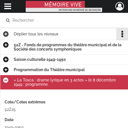
Ouvrir le menu déroulant
Mémoire Vive patrimoine numérisé de Besançon
Déplier
tous les niveaux
52Z - Fonds de programmes du théâtre municipal et de la
Société des concerts symphoniques
Saison culturelle 1949-1950
Programmation du Théâtre municipal
« La Tosca : drame lyrique en 3 actes » le 8 décembre
1949 : programme.
Cote/Cotes extrêmes
52Z25
Date
1949-1950