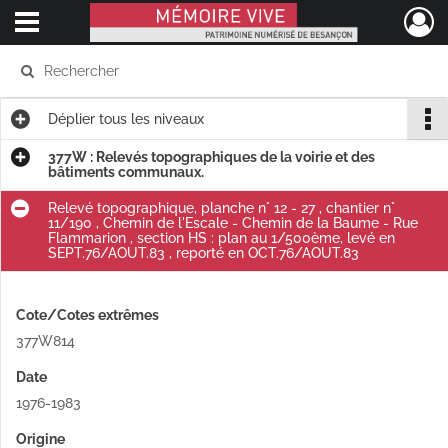
Ouvrir le menu déroulant
Mémoire Vive patrimoine numérisé de Besançon
Déplier
tous les niveaux
377W : Relevés topographiques de la voirie et des
bâtiments communaux.
Relevé topographique, planche n° 12 - 27 , chantier n°
11/190 , Chemin de l'Escale - Chemin de la Baume - Rue
Flammarion , section HS : plan au 1/500ème, levé en
SEPT.76/AOUT.83 , reporté en OCT.76/AOUT.83
Cote/Cotes extrêmes
377W814
Date
1976-1983
Origine