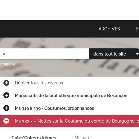
ARCHIVES
B
dans tout le site
recherche
Déplier
tous les niveaux
Manuscrits de la bibliothèque municipale de Besançon
Ms 319 à 339 - Coutumes, ordonnances
Ms 333 - « Nottes sur la Coutume du comté de Bourgogne, pa
Cote/Cotes extrêmes
Ms 333