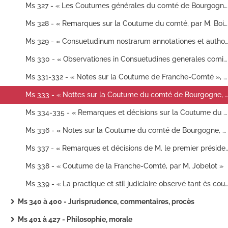
Ms 327 - « Les Coutumes générales du comté de Bourgogne », avec les observations de Jean Boyvin, président du parlement de Dole
Ms 328 - « Remarques sur la Coutume du comté, par M. Boivin, président de Bourgogne »
Ms 329 - « Consuetudinum nostrarum annotationes et authorum citationes locupletissim
Ms 330 - « Observationes in Consuetudines generales comitatus Burgundiae », par J. Boyvin
Ms 331-332 - « Notes sur la Coutume de Franche-Comté », par Jacques Terrier, conseiller au parlement de Dole. — Deux volumes
Ms 333 - « Nottes sur la Coutume du comté de Bourgogne, par M. Jobelot. » — « Questions de droi
Ms 334-335 - « Remarques et décisions sur la Coutume du comté de Bourgogne », par le premier président Jean-Ferdinand Jobelot. — Deux volumes
Ms 336 - « Notes sur la Coutume du comté de Bourgogne, par M. Jobelot, premier président au parlement de Besançon »
Ms 337 - « Remarques et décisions de M. le premier président Jobelot sur la 
Ms 338 - « Coutume de la Franche-Comté, par M. Jobelot »
Ms 339 - « La practique et stil judiciaire observé tant ès cours de Parlement que tribunaux de justice au comté de Bourgogne, de messire Pr
Ms 340 à 400 - Jurisprudence, commentaires, procès
Ms 401 à 427 - Philosophie, morale