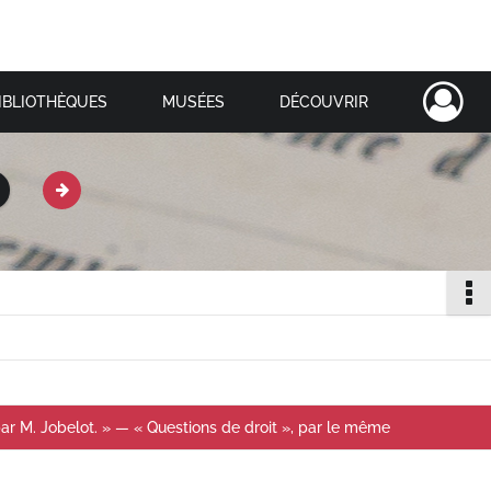
IBLIOTHÈQUES
MUSÉES
DÉCOUVRIR
r M. Jobelot. » — « Questions de droit », par le même