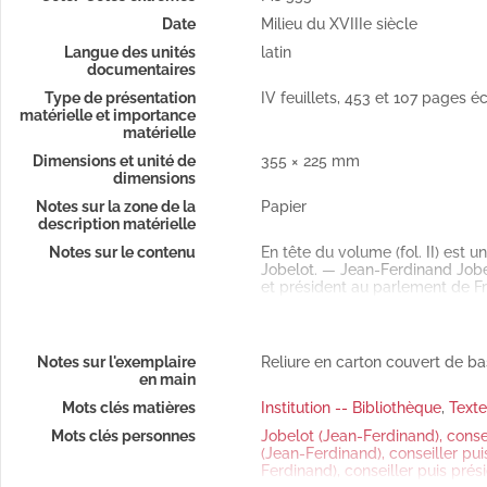
Date
Milieu du XVIIIe siècle
Langue des unités
latin
documentaires
Type de présentation
IV feuillets, 453 et 107 pages éc
matérielle et importance
matérielle
Dimensions et unité de
355 × 225 mm
dimensions
e, préparée par Colbert (1681)
Notes sur la zone de la
Papier
description matérielle
Notes sur le contenu
En tête du volume (fol. II) est 
Jobelot. — Jean-Ferdinand Jobel
et président au parlement de F
décembre 1675 (il n'y avoit alo
général en 1652. Et comme il n'e
étoit bienfaisant et infatigable 
science. On lui attribue un petit
Notes sur l'exemplaire
Reliure en carton couvert de b
procès civils conformément à l
en main
urgogne », par Jean Boyvin
avec des nottes sur le droit et
Mots clés matières
Institution -- Bibliothèque
,
Texte
la
Biographie universelle.
Les « Nottes » ou « Remarques »
Mots clés personnes
Jobelot (Jean-Ferdinand), cons
consuetudine. Si la coutume cess
(Jean-Ferdinand), conseiller p
finissent (page 453) : « ...Cred
Ferdinand), conseiller puis pr
laudimiarum perceptione et ali