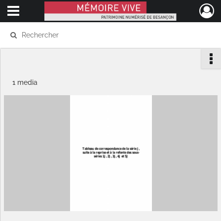
Ouvrir le menu déroulant
Mémoire Vive patrimoine numérisé de Besançon
1 media