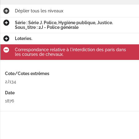
Déplier
tous les niveaux
Série : Série J. Police, Hygiène publique, Justice.
Sous_titre : 2J - Police générale
Loteries.
Correspondance relative à l'interdiction des paris dans
les courses de chevaux.
Cote/Cotes extrêmes
2J134
Date
1876