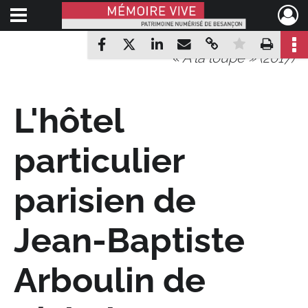
Ouvrir le menu déroulant
Mémoire Vive patrimoine numérisé de Besançon
Partager par mail
Copier le lien
Mettre en
Impr
Partager sur Facebook
Partager sur X
Partager sur LinkedIn
« A la loupe » (2017)
L'hôtel
particulier
parisien de
Jean-Baptiste
Arboulin de