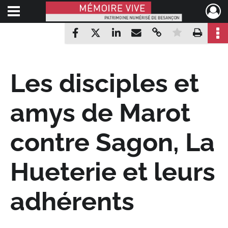
Ouvrir le menu déroulant
Mémoire Vive patrimoine numérisé de Besançon
Partager par mail
Copier le lien
Mettre en
Impr
Partager sur Facebook
Partager sur X
Partager sur LinkedIn
Les disciples et
amys de Marot
contre Sagon, La
Hueterie et leurs
adhérents