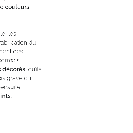
e couleurs
le, les
fabrication du
ment des
ésormais
s décorés
, qu’ils
bois gravé ou
 ensuite
ints
.