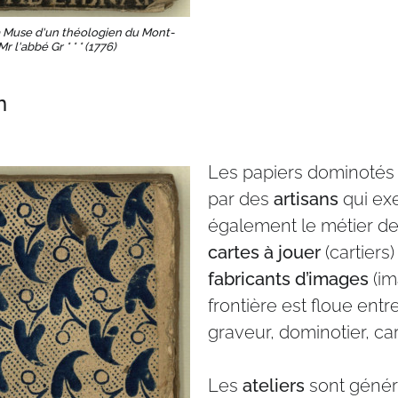
 Muse d'un théologien du Mont-
Mr l'abbé Gr * * * (1776)
n
Les papiers dominotés 
par des
artisans
qui ex
également le métier d
cartes à jouer
(cartiers
fabricants d’images
(im
frontière est floue entr
graveur, dominotier, car
Les
ateliers
sont génér