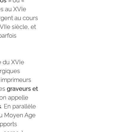
os
» ou «
es au XVIe
ergent au cours
IIe siècle, et
parfois
é du XVIe
urgiques
 imprimeurs
es
graveurs et
’on appelle
s
. En parallèle
 au Moyen Age
upports