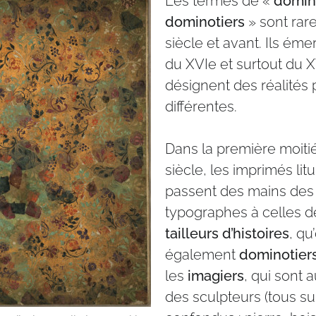
Les termes de «
domin
dominotiers
» sont rar
siècle et avant. Ils ém
du XVIe et surtout du XV
désignent des réalités 
différentes.
Dans la première moiti
siècle, les imprimés lit
passent des mains des
typographes à celles d
tailleurs d’histoires
, qu
également
dominotier
les
imagiers
, qui sont
des sculpteurs (tous s