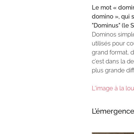
Le mot « domino
domino », qui s
"Dominus" (le S
Dominos simples
utilisés pour c
grand format, d
c’est dans la d
plus grande dif
L'image à la lo
L’émergence 