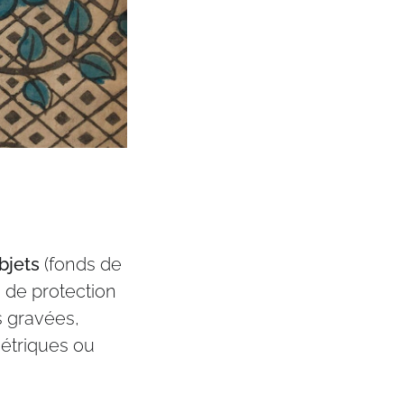
bjets
(fonds de
s de protection
is gravées,
métriques ou