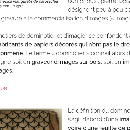
confondus : pierre, bois
 medica inauguralis de parosychia
quam... (1731)
désignent peu à peu ce
a gravure à la commercialisation d’images (« imagi
étiers de dominotier et d’imagier se confondent a
abricants de papiers décorés qui n’ont pas le droi
mprimerie
. Le terme « dominotier » connaît alors 
signe soit un
graveur d’images sur bois
, soit un
im
ages
.
upe
La définition du domino 
s’agit d’abord d’une
ima
voire d’une feuille de 