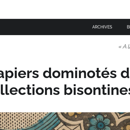
ARCHIVES
B
« A 
apiers dominotés 
llections bisontine