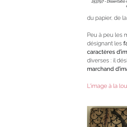
253797 - Dissertatio
du papier, de l
Peu à peu les m
désignant les
f
caractères d’i
diverses : il dé
marchand d’im
L'image à la lo