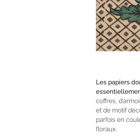
Les papiers dom
essentiellemen
coffres, d’armoi
et de motif déco
parfois en coul
floraux.