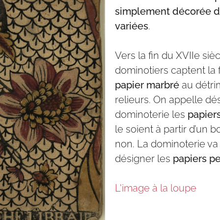
simplement décorée d
variées
.
Vers la fin du XVIIe sièc
dominotiers captent la 
papier marbré
au détri
relieurs. On appelle d
dominoterie les
papier
le soient à partir d’un 
non. La dominoterie va
désigner les
papiers pe
L'image à la loupe