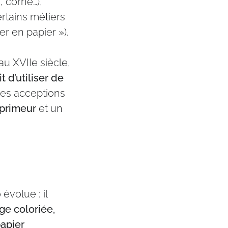
, corne…),
rtains métiers
er en papier »).
u XVIIe siècle,
t d’utiliser de
des acceptions
primeur
et un
évolue : il
ge coloriée,
papier