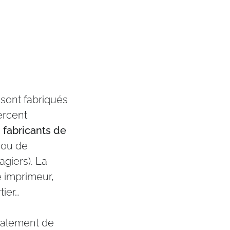
sont fabriqués
ercent
e
fabricants de
) ou de
agiers). La
e imprimeur,
tier…
alement de