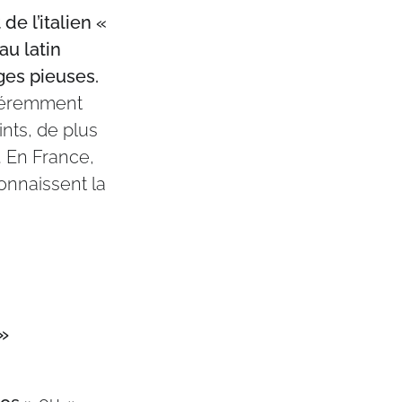
de l’italien «
au latin
ges pieuses.
fféremment
ints, de plus
. En France,
onnaissent la
»