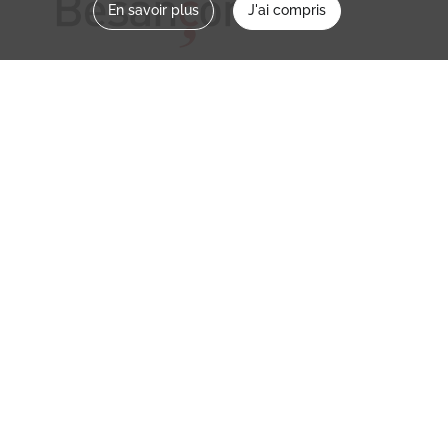
En savoir plus
J'ai compris
Nous contacter
memoirevive@besancon.fr
Nous suivre sur :
Mémoire vive
Ville
NOS ETABLISSEMENTS
MENTIONS LÉGALES / CONDITIONS
D’UTILISATION
POLITIQUE DE CONFIDENTIALITÉ
CREDITS