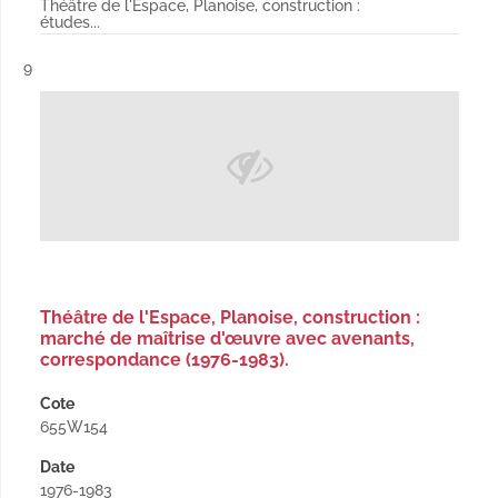
Théâtre de l'Espace, Planoise, construction :
études...
Résultat n°
9
Théâtre de l'Espace, Planoise, construction :
marché de maîtrise d'œuvre avec avenants,
correspondance (1976-1983).
Cote
655W154
Date
1976-1983