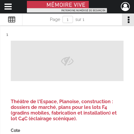
Ouvrir le menu déroulant
Mémoire Vive patrimoine numérisé de Besançon
Page
sur 1
Résultat n°
1
Théâtre de l'Espace, Planoise, construction :
dossiers de marché, plans pour les lots F4
(gradins mobiles, fabrication et installation) et
lot C4C (éclairage scénique).
Cote