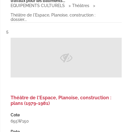
travaux pour les bâtiments...
EQUIPEMENTS CULTURELS
Théâtres
Théâtre de l'Espace, Planoise, construction :
dossier...
Résultat n°
5
Théâtre de l'Espace, Planoise, construction :
plans (1979-1981)
Cote
655W150
Date