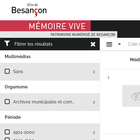
Mémoire Vive patrimoine numérisé de Besançon
Affichage
Filtrer les résultats
Cote 
Multimédias
Médi
Filtre les résultats par : Multimédias
Sans
2
Résultat n°
1
Organisme
Filtre les résultats par : Organisme
Archives municipales et communautaires de Besançon
2
Période
Filtre les résultats par : Période
1901-2000
2