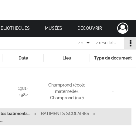
IBLIOTHÈQUES
MUSÉES
DÉCOUVRIR
40
2 résultats
Date
Lieu
Type de document
Champrond (école
1981-
maternelle),
-
1982
Champrond (rue)
les bâtiments...
BATIMENTS SCOLAIRES
..