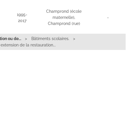
Champrond (école
1995-
maternelle),
-
2017
Champrond (rue)
on ou de...
Bâtiments scolaires.
xtension de la restauration...