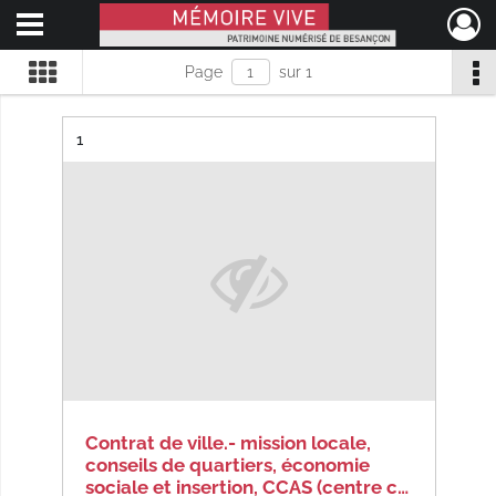
Ouvrir le menu déroulant
Mémoire Vive patrimoine numérisé de Besançon
Page
sur 1
Résultat n°
1
Contrat de ville.- mission locale,
conseils de quartiers, économie
sociale et insertion, CCAS (centre c…