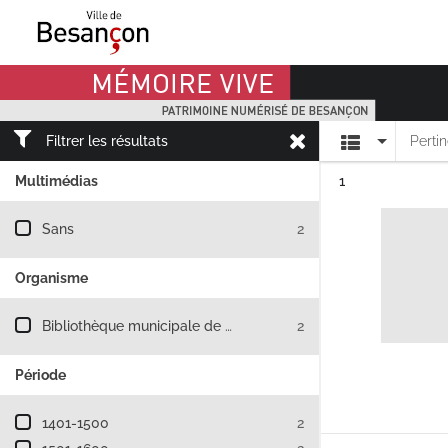
Mémoire Vive patrimoine numérisé de Besançon
Affichage
Filtrer les résultats
Perti
Résultat n°
Multimédias
1
Filtre les résultats par : Multimédias
Sans
2
Organisme
Filtre les résultats par : Organisme
Bibliothèque municipale de Besançon
2
Période
Filtre les résultats par : Période
1401-1500
2