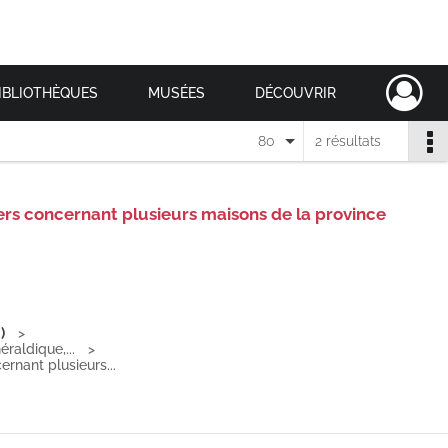
IBLIOTHÈQUES
MUSÉES
DÉCOUVRIR
80
2 résultats
iers concernant plusieurs maisons de la province
)
éraldique,...
ernant plusieurs...