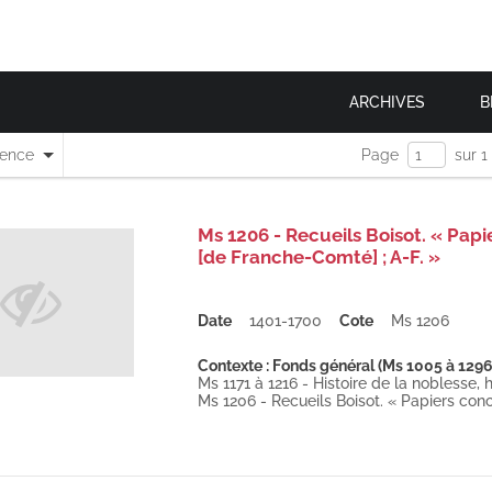
ARCHIVES
B
nence
Page
sur 1
Ms 1206 - Recueils Boisot. « Pap
[de Franche-Comté] ; A-F. »
Date
1401-1700
Cote
Ms 1206
Contexte : Fonds général (Ms 1005 à 1296
Ms 1171 à 1216 - Histoire de la noblesse, h
Ms 1206 - Recueils Boisot. « Papiers conc