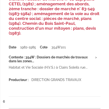
CETEL (1981) ; aménagement des abords,
2ème tranche : dossier de marché n° 83-149
(1983-1984) ; aménagement de la voie au droit
du centre social : pièces de marché, plans
(1984). Chemin du Bois Saint-Paul,
construction d'un mur mitoyen : plans, devis
(1983).
Date
1982-1985
Cote
354W101
Contexte : 354W : Dossiers de marchés de travaux
dans les zones...
Habitat et Vie Sociale (H.V.S.) à Clairs Soleils rue...
Producteur :
DIRECTION GRANDS TRAVAUX
ésultat n°
6