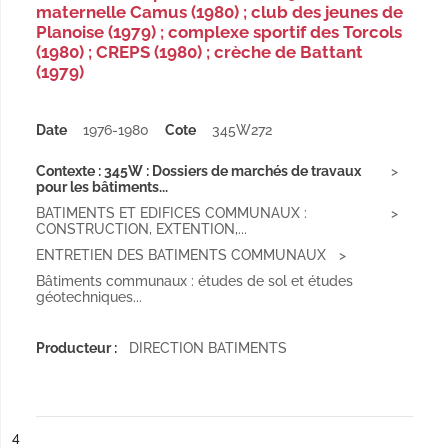
maternelle Camus (1980) ; club des jeunes de
Planoise (1979) ; complexe sportif des Torcols
(1980) ; CREPS (1980) ; crèche de Battant
(1979)
Date
1976-1980
Cote
345W272
Contexte : 345W : Dossiers de marchés de travaux
pour les bâtiments...
BATIMENTS ET EDIFICES COMMUNAUX :
CONSTRUCTION, EXTENTION,...
ENTRETIEN DES BATIMENTS COMMUNAUX
Bâtiments communaux : études de sol et études
géotechniques...
Producteur :
DIRECTION BATIMENTS
ésultat n°
4