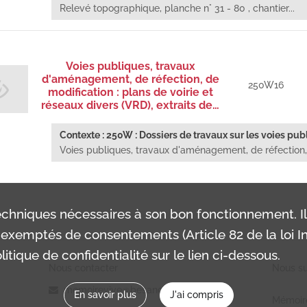
Relevé topographique, planche n° 31 - 80 , chantier...
Voies publiques, travaux
d'aménagement, de réfection, de
250W16
modification : plans de voirie et
réseaux divers (VRD), extraits de…
Contexte : 250W : Dossiers de travaux sur les voies pub
Voies publiques, travaux d'aménagement, de réfection,.
chniques nécessaires à son bon fonctionnement. I
exemptés de consentements (Article 82 de la loi In
itique de confidentialité sur le lien ci-dessous.
Nous contacter
Nous sui
memoirevive@besancon.fr
En savoir plus
J'ai compris
Mémoir