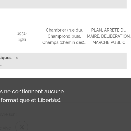
Chambrier (rue du),
PLAN, ARRETE DU
1951-
Champrond (rue),
MAIRE, DELIBERATION,
1981
Champs (chemin des)…
MARCHE PUBLIC
liques.
..
ls ne contiennent aucune
formatique et Libertés).
vre sur :
e vive