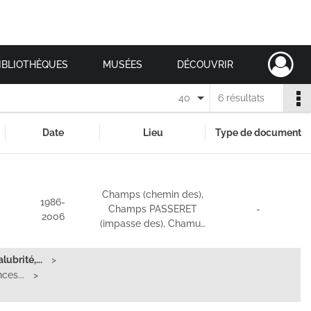
IBLIOTHÈQUES
MUSÉES
DÉCOUVRIR
40
6 résultats
Date
Lieu
Type de document
Champs (chemin des),
1986-
Champs PASSERET
-
2006
(impasse des), Chamu…
ubrité,...
ces...