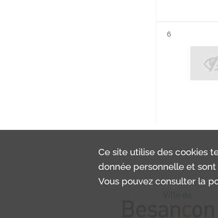
Résultat n°
6
Ce site utilise des
cookies
te
donnée personnelle et sont 
Vous pouvez consulter la pol