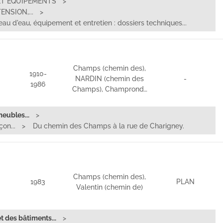
ET EQUIPEMENTS
NSION,...
au d'eau, équipement et entretien : dossiers techniques...
Champs (chemin des),
1910-
NARDIN (chemin des
-
1986
Champs), Champrond…
eubles...
on...
Du chemin des Champs à la rue de Charigney.
Champs (chemin des),
1983
PLAN
Valentin (chemin de)
t des bâtiments...