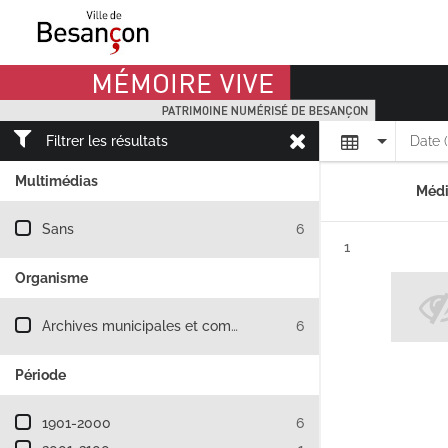
Mémoire Vive patrimoine numérisé de Besançon
Affichage
Filtrer les résultats
Date 
Multimédias
Médi
Filtre les résultats par : Multimédias
Sans
6
Résultat n°
1
Organisme
Filtre les résultats par : Organisme
Archives municipales et communautaires de Besançon
6
Période
Filtre les résultats par : Période
1901-2000
6