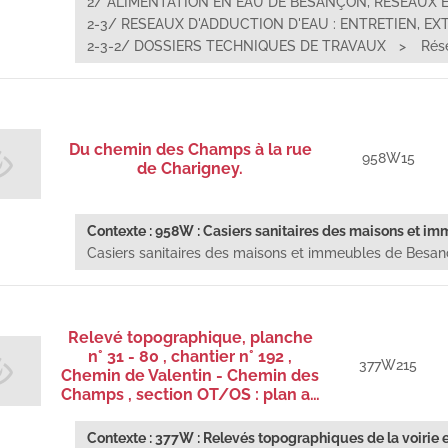
2/ ALIMENTATION EN EAU DE BESANÇON, RESEAUX 
2-3/ RESEAUX D'ADDUCTION D'EAU : ENTRETIEN, EXTE
2-3-2/ DOSSIERS TECHNIQUES DE TRAVAUX
Rése
Du chemin des Champs à la rue
958W15
de Charigney.
Contexte : 958W : Casiers sanitaires des maisons et imm
Casiers sanitaires des maisons et immeubles de Besanç
Relevé topographique, planche
n° 31 - 80 , chantier n° 192 ,
377W215
Chemin de Valentin - Chemin des
Champs , section OT/OS : plan a…
Contexte : 377W : Relevés topographiques de la voirie e