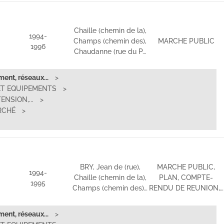
Chaille (chemin de la),
1994-
Champs (chemin des),
MARCHE PUBLIC
1996
Chaudanne (rue du P…
ent, réseaux...
ET EQUIPEMENTS
NSION,...
RCHÉ
BRY, Jean de (rue),
MARCHE PUBLIC,
1994-
Chaille (chemin de la),
PLAN, COMPTE-
1995
Champs (chemin des)…
RENDU DE REUNION,…
ent, réseaux...