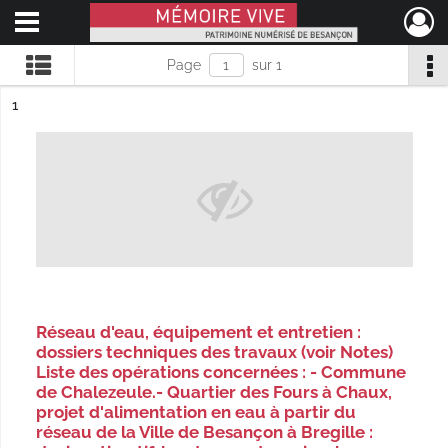
Ouvrir le menu déroulant
Mémoire Vive patrimoine numérisé de Besançon
Page
sur 1
ésultat n°
1
Réseau d'eau, équipement et entretien :
dossiers techniques des travaux (voir Notes)
Liste des opérations concernées : - Commune
de Chalezeule.- Quartier des Fours à Chaux,
projet d'alimentation en eau à partir du
réseau de la Ville de Besançon à Bregille :