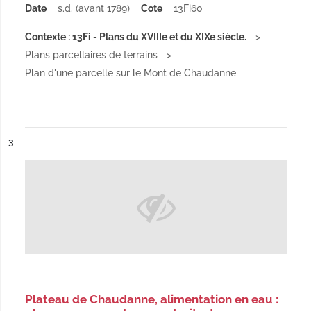
Date
s.d. (avant 1789)
Cote
13Fi60
Contexte : 13Fi - Plans du XVIIIe et du XIXe siècle.
Plans parcellaires de terrains
Plan d'une parcelle sur le Mont de Chaudanne
ésultat n°
3
Plateau de Chaudanne, alimentation en eau :