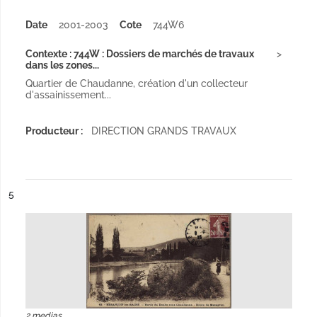
Date
2001-2003
Cote
744W6
Contexte : 744W : Dossiers de marchés de travaux
dans les zones...
Quartier de Chaudanne, création d'un collecteur
d'assainissement...
Producteur :
DIRECTION GRANDS TRAVAUX
ésultat n°
5
2 medias