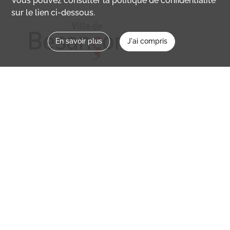
Vous pouvez consulter la politique de confidentialité
sur le lien ci-dessous.
En savoir plus
J'ai compris
Nous contacter
memoirevive@besancon.fr
Nous suivre sur :
Mémoire vive
Ville
NOS ETABLISSEMENTS