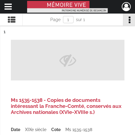
Ouvrir le menu déroulant
Mémoire Vive patrimoine numérisé de Besançon
Page
sur 1
ésultat n°
1
Ms 1535-1538 - Copies de documents
intéressant la Franche-Comté, conservés aux
Archives nationales (XVIe-XVIIIe s.)
Date
XIXe siècle
Cote
Ms 1535-1538