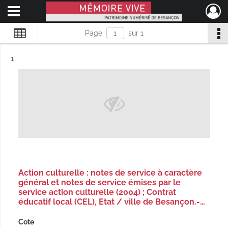
Ouvrir le menu déroulant
Mémoire Vive patrimoine numérisé de Besançon
Page
sur 1
Résultat n°
1
Action culturelle : notes de service à caractère
général et notes de service émises par le
service action culturelle (2004) ; Contrat
éducatif local (CEL), Etat / ville de Besançon.-…
Cote