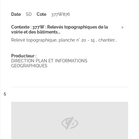
Date
SD
Cote
377W876
Contexte : 377W : Relevés topographiques de la
voirie et des bâtiments...
Relevé topographique, planche n° 20 - 15 , chantier...
Producteur :
DIRECTION PLAN ET INFORMATIONS
GEOGRAPHIQUES
ésultat n°
5