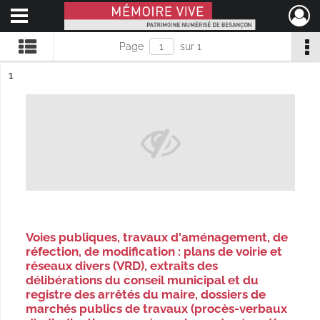
Ouvrir le menu déroulant
Mémoire Vive patrimoine numérisé de Besançon
Page
sur 1
ésultat n°
1
Voies publiques, travaux d'aménagement, de
réfection, de modification : plans de voirie et
réseaux divers (VRD), extraits des
délibérations du conseil municipal et du
registre des arrêtés du maire, dossiers de
marchés publics de travaux (procès-verbaux