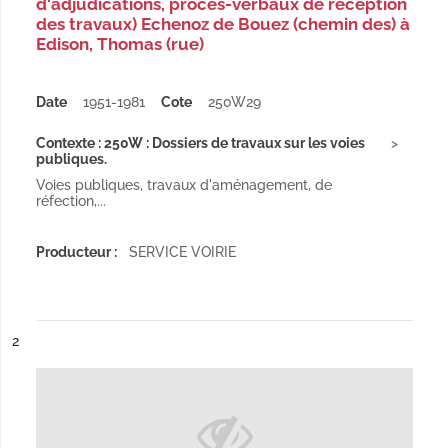
d'adjudications, procès-verbaux de réception
des travaux) Echenoz de Bouez (chemin des) à
Edison, Thomas (rue)
Date
1951-1981
Cote
250W29
Contexte : 250W : Dossiers de travaux sur les voies
publiques.
Voies publiques, travaux d'aménagement, de
réfection,...
Producteur :
SERVICE VOIRIE
ésultat n°
2