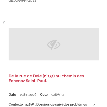
GEOGRAPHIQUES
ésultat n°
7
De la rue de Dole (n°151) au chemin des
Echenoz Saint-Paul.
Date
1983-2006
Cote
928W32
Contexte : 928W : Dossiers de suivi des problèmes