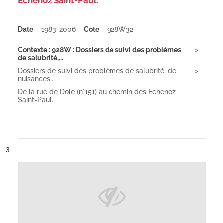
Echenoz Saint-Paul.
Date
1983-2006
Cote
928W32
Contexte : 928W : Dossiers de suivi des problèmes
de salubrité,...
Dossiers de suivi des problèmes de salubrité, de
nuisances...
De la rue de Dole (n°151) au chemin des Echenoz
Saint-Paul.
ésultat n°
3