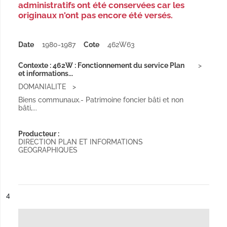
administratifs ont été conservées car les
originaux n'ont pas encore été versés.
Date
1980-1987
Cote
462W63
Contexte : 462W : Fonctionnement du service Plan
et informations...
DOMANIALITE
Biens communaux.- Patrimoine foncier bâti et non
bâti,...
Producteur :
DIRECTION PLAN ET INFORMATIONS
GEOGRAPHIQUES
ésultat n°
4