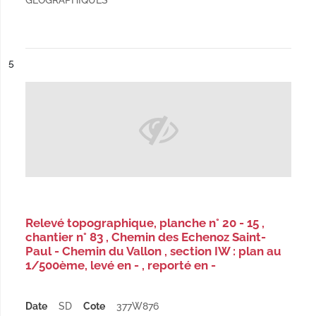
GEOGRAPHIQUES
ésultat n°
5
Relevé topographique, planche n° 20 - 15 ,
chantier n° 83 , Chemin des Echenoz Saint-
Paul - Chemin du Vallon , section IW : plan au
1/500ème, levé en - , reporté en -
Date
SD
Cote
377W876