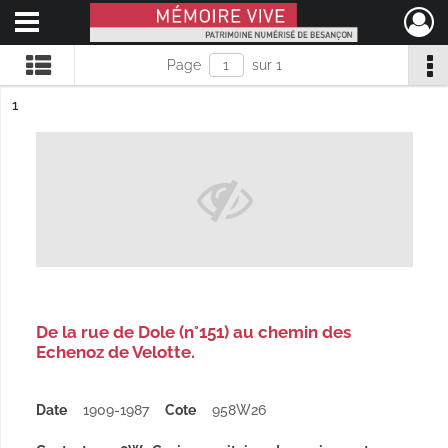
Ouvrir le menu déroulant
Mémoire Vive patrimoine numérisé de Besançon
Page
sur 1
ésultat n°
1
De la rue de Dole (n°151) au chemin des
Echenoz de Velotte.
Date
1909-1987
Cote
958W26