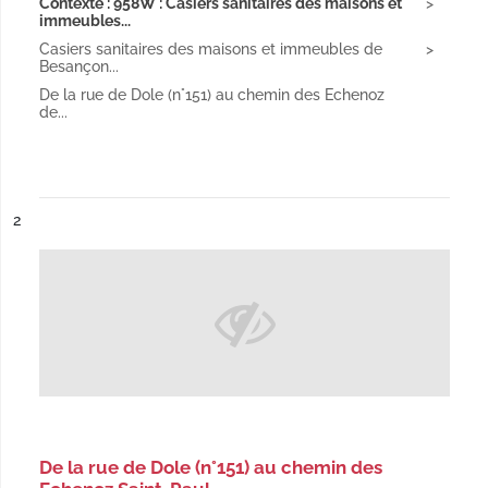
Contexte : 958W : Casiers sanitaires des maisons et
immeubles...
Casiers sanitaires des maisons et immeubles de
Besançon...
De la rue de Dole (n°151) au chemin des Echenoz
de...
ésultat n°
2
De la rue de Dole (n°151) au chemin des