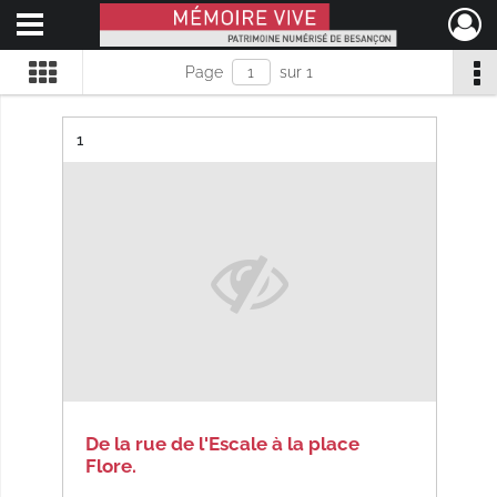
Ouvrir le menu déroulant
Mémoire Vive patrimoine numérisé de Besançon
Page
sur 1
Résultat n°
1
De la rue de l'Escale à la place
Flore.