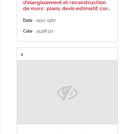
d'élargissement et reconstruction
de murs : plans, devis estimatif, cor…
Date
1930-1987
Cote
354W127
Résultat n°
4