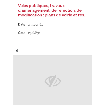
Voies publiques, travaux
d'aménagement, de réfection, de
modification : plans de voirie et rés…
Date
1951-1981
Cote
250W31
Résultat n°
6