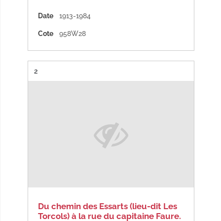
Date
1913-1984
Cote
958W28
Résultat n°
2
Du chemin des Essarts (lieu-dit Les
Torcols) à la rue du capitaine Faure.