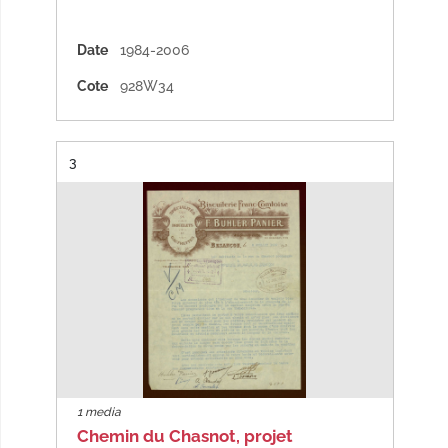
Date
1984-2006
Cote
928W34
Résultat n°
3
1 media
Chemin du Chasnot, projet