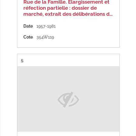
Rue de la Famille. Elargissement et
réfection partielle : dossier de
marché, extrait des délibérations d…
Date
1957-1981
Cote
354W119
Résultat n°
5