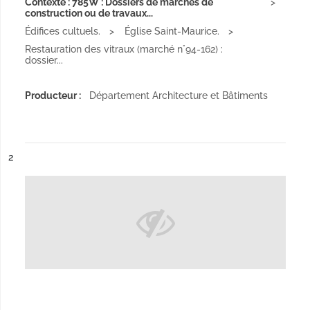
Contexte : 785W : Dossiers de marchés de
construction ou de travaux...
Édifices cultuels.
Église Saint-Maurice.
Restauration des vitraux (marché n°94-162) :
dossier...
Producteur :
Département Architecture et Bâtiments
ésultat n°
2