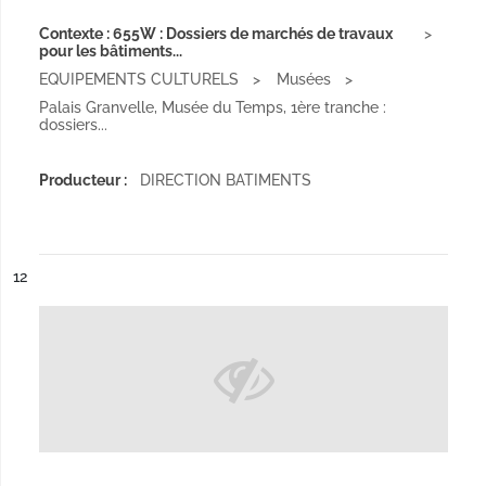
Contexte : 655W : Dossiers de marchés de travaux
pour les bâtiments...
EQUIPEMENTS CULTURELS
Musées
Palais Granvelle, Musée du Temps, 1ère tranche :
dossiers...
Producteur :
DIRECTION BATIMENTS
ésultat n°
12