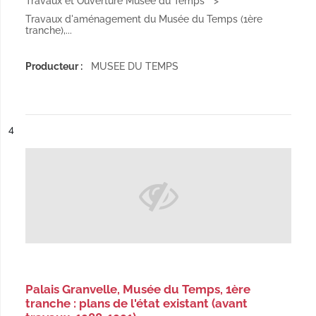
Travaux et Ouverture Musée du Temps
Travaux d'aménagement du Musée du Temps (1ère
tranche),...
Producteur :
MUSEE DU TEMPS
ésultat n°
4
Palais Granvelle, Musée du Temps, 1ère
tranche : plans de l'état existant (avant