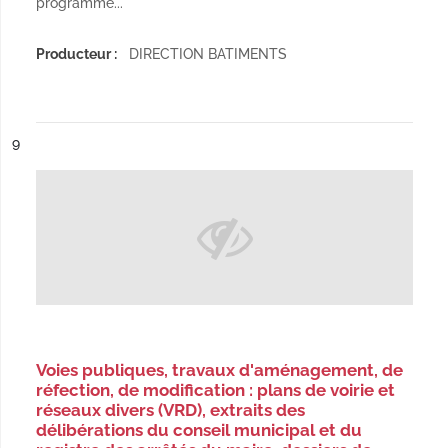
programme...
Producteur :
DIRECTION BATIMENTS
ésultat n°
9
Voies publiques, travaux d'aménagement, de
réfection, de modification : plans de voirie et
réseaux divers (VRD), extraits des
délibérations du conseil municipal et du