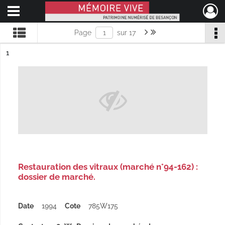
Ouvrir le menu déroulant
Mémoire Vive patrimoine numérisé de Besançon
Page suivante : 1/17
Dernière page
Page
sur 17
ésultat n°
1
Restauration des vitraux (marché n°94-162) :
dossier de marché.
Date
1994
Cote
785W175