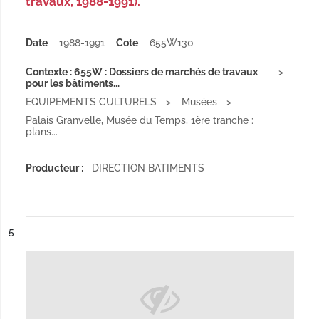
travaux, 1988-1991).
Date
1988-1991
Cote
655W130
Contexte : 655W : Dossiers de marchés de travaux
pour les bâtiments...
EQUIPEMENTS CULTURELS
Musées
Palais Granvelle, Musée du Temps, 1ère tranche :
plans...
Producteur :
DIRECTION BATIMENTS
ésultat n°
5