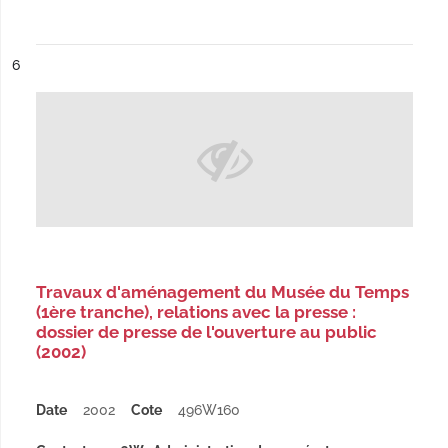
ésultat n°
6
Travaux d'aménagement du Musée du Temps
(1ère tranche), relations avec la presse :
dossier de presse de l'ouverture au public
(2002)
Date
2002
Cote
496W160