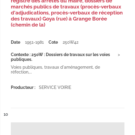
registre des arrêtés du maire, dossiers de
marchés publics de travaux (procès-verbaux
d'adjudications, procès-verbaux de réception
des travaux) Goya (rue) à Grange Borée
(chemin de la)
Date
1951-1981
Cote
250W42
Contexte : 250W : Dossiers de travaux sur les voies
publiques.
Voies publiques, travaux d'aménagement, de
réfection,...
Producteur :
SERVICE VOIRIE
ésultat n°
10