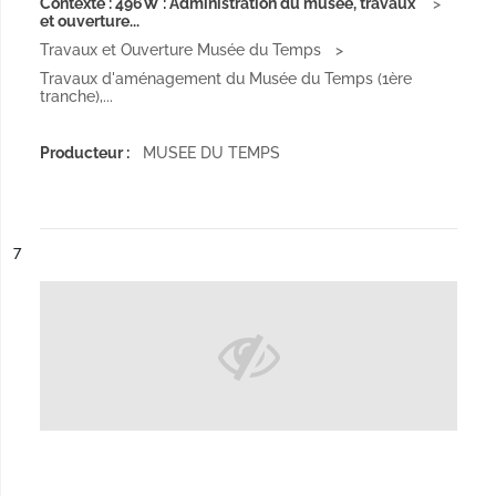
Contexte : 496W : Administration du musée, travaux
et ouverture...
Travaux et Ouverture Musée du Temps
Travaux d'aménagement du Musée du Temps (1ère
tranche),...
Producteur :
MUSEE DU TEMPS
ésultat n°
7