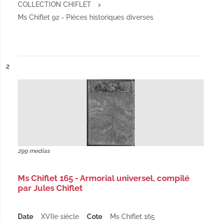
COLLECTION CHIFLET
Ms Chiflet 92 - Pièces historiques diverses
ésultat n°
2
299 medias
Ms Chiflet 165 - Armorial universel, compilé
par Jules Chiflet
Date
XVIIe siècle
Cote
Ms Chiflet 165