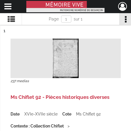
Ouvrir le menu déroulant
Mémoire Vive patrimoine numérisé de Besançon
Page
sur 1
ésultat n°
1
237 medias
Ms Chiflet 92 - Pièces historiques diverses
Date
XVIe-XVIIe siècle
Cote
Ms Chiflet 92
Contexte : Collection Chiflet