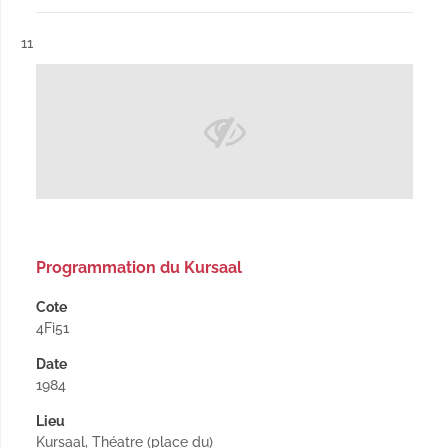
Résultat n°
11
Programmation du Kursaal
Cote
4Fi51
Date
1984
Lieu
Kursaal, Théatre (place du)