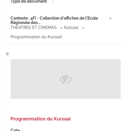
Type de document
-
Contexte : 4Fi - Collection d'affiches de l'Ecole
Régionale des...
THEATRES ET CINEMAS
Kursaal
Programmation du Kursaal
Résultat n°
9
Programmation du Kursaal
Cote