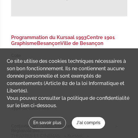
Programmation du Kursaal 1993Centre 1901
GraphismeBesançonVille de Besançon
Cote
Ce site utilise des
cookies
techniques nécessaires à
4Fi147
son bon fonctionnement. Ils ne contiennent aucune
Date
donnée personnelle et sont exemptés de
1993
consentements (Article 82 de la loi Informatique et
Libertés).
Lieu
Kursaal
Vous pouvez consulter la politique de confidentialité
sur le lien ci-dessous.
Type de document
-
En savoir plus
J'ai compris
Contexte : 4Fi - Collection d'affiches de l'Ecole
Régionale des...
THEATRES ET CINEMAS
Kursaal