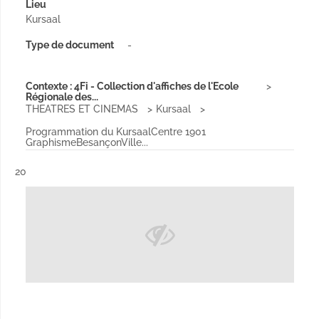
Lieu
Kursaal
Type de document
-
Contexte : 4Fi - Collection d'affiches de l'Ecole
Régionale des...
THEATRES ET CINEMAS
Kursaal
Programmation du KursaalCentre 1901
GraphismeBesançonVille...
Résultat n°
20