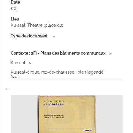
Date
s.d.
Lieu
Kursaal, Théatre (place du)
Type de document
-
Contexte : 2Fi - Plans des bâtiments communaux
Kursaal
Kursaal-cirque, rez-de-chaussée : plan légendé
(s.d.).
Résultat n°
2