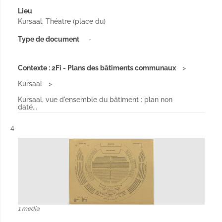
Lieu
Kursaal, Théatre (place du)
Type de document
-
Contexte : 2Fi - Plans des bâtiments communaux
Kursaal
Kursaal, vue d'ensemble du bâtiment : plan non
daté...
Résultat n°
4
1 media