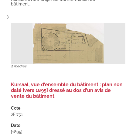
bâtiment...
Résultat n°
3
2 medias
Kursaal, vue d'ensemble du bâtiment : plan non
daté [vers 1895] dressé au dos d'un avis de
vente du bâtiment.
Cote
2Fi751
Date
[1895]