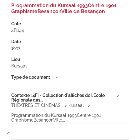
Programmation du Kursaal 1993Centre 1901
GraphismeBesançonVille de Besançon
Cote
4Fi144
Date
1993
Lieu
Kursaal
Type de document
-
Contexte : 4Fi - Collection d'affiches de l'Ecole
Régionale des...
THEATRES ET CINEMAS
Kursaal
Programmation du Kursaal 1993Centre 1901
GraphismeBesançonVille...
Résultat n°
21