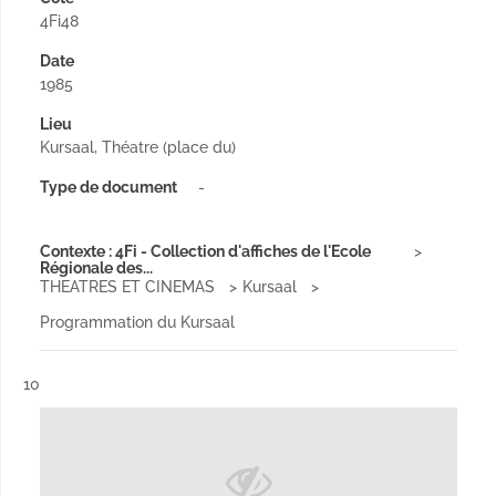
4Fi48
Date
1985
Lieu
Kursaal, Théatre (place du)
Type de document
-
Contexte : 4Fi - Collection d'affiches de l'Ecole
Régionale des...
THEATRES ET CINEMAS
Kursaal
Programmation du Kursaal
Résultat n°
10