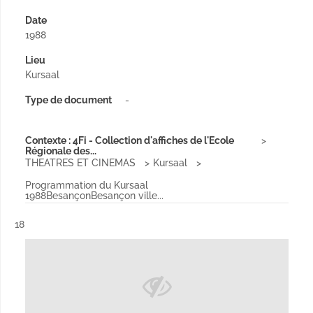
Date
1988
Lieu
Kursaal
Type de document
-
Contexte : 4Fi - Collection d'affiches de l'Ecole
Régionale des...
THEATRES ET CINEMAS
Kursaal
Programmation du Kursaal
1988BesançonBesançon ville...
Résultat n°
18