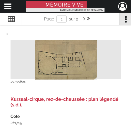
Ouvrir le menu déroulant
Mémoire Vive patrimoine numérisé de Besançon
Page suivante : 1/2
Dernière page
Page
sur 2
Résultat n°
1
2 medias
Kursaal-cirque, rez-de-chaussée : plan légendé
(s.d.).
Cote
2Fi749