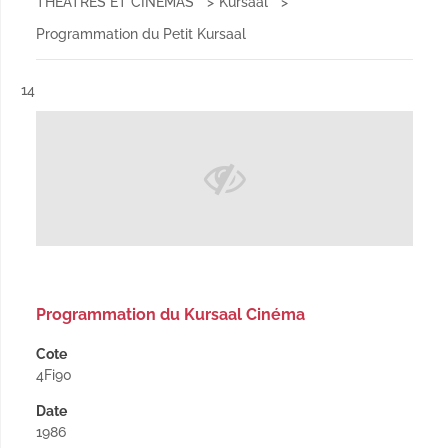
THEATRES ET CINEMAS
Kursaal
Programmation du Petit Kursaal
Résultat n°
14
Programmation du Kursaal Cinéma
Cote
4Fi90
Date
1986