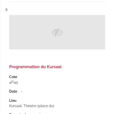
Résultat n°
8
Programmation du Kursaal
Cote
4Fi45
Date
-
Lieu
Kursaal, Théatre (place du)