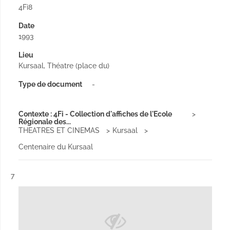
4Fi8
Date
1993
Lieu
Kursaal, Théatre (place du)
Type de document
-
Contexte : 4Fi - Collection d'affiches de l'Ecole
Régionale des...
THEATRES ET CINEMAS
Kursaal
Centenaire du Kursaal
Résultat n°
7