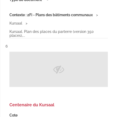
Contexte : 2Fi - Plans des bâtiments communaux
Kursaal
Kursaal. Plan des places du parterre (version 350
places),...
Résultat n°
6
Centenaire du Kursaal
Cote