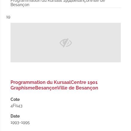
Programmation du Kursaal 1994BesançonVille de
Besançon
Résultat n°
19
Programmation du KursaalCentre 1901
GraphismeBesançonVille de Besançon
Cote
4Fi143
Date
1993-1995