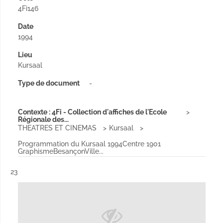
4Fi146
Date
1994
Lieu
Kursaal
Type de document
-
Contexte : 4Fi - Collection d'affiches de l'Ecole
Régionale des...
THEATRES ET CINEMAS
Kursaal
Programmation du Kursaal 1994Centre 1901
GraphismeBesançonVille...
Résultat n°
23