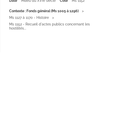
Date
Milieu du XVIe siècle
Cote
Ms 1152
Contexte : Fonds général (Ms 1005 à 1296)
Ms 1127 à 1170 - Histoire
Ms 1152 - Recueil d'actes publics concernant les
hostilités...