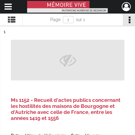
Ouvrir le menu déroulant
Mémoire Vive patrimoine numérisé de Besançon
Page
sur 1
ésultat n°
1
Ms 1152 - Recueil d'actes publics concernant
les hostilités des maisons de Bourgogne et
d'Autriche avec celle de France, entre les
années 1419 et 1556