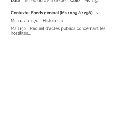
Date
Milieu du XVIe siècle
Cote
Ms 1152
Contexte : Fonds général (Ms 1005 à 1296)
Ms 1127 à 1170 - Histoire
Ms 1152 - Recueil d'actes publics concernant les
hostilités...