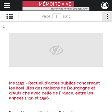
Ouvrir le menu déroulant
Mémoire Vive patrimoine numérisé de Besançon
Page
sur 1
ésultat n°
1
Ms 1152 - Recueil d'actes publics concernant
les hostilités des maisons de Bourgogne et
d'Autriche avec celle de France, entre les
années 1419 et 1556