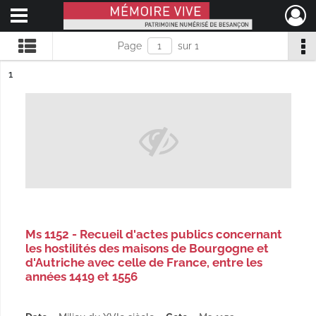
Ouvrir le menu déroulant
Mémoire Vive patrimoine numérisé de Besançon
Page
sur 1
ésultat n°
1
Ms 1152 - Recueil d'actes publics concernant
les hostilités des maisons de Bourgogne et
d'Autriche avec celle de France, entre les
années 1419 et 1556