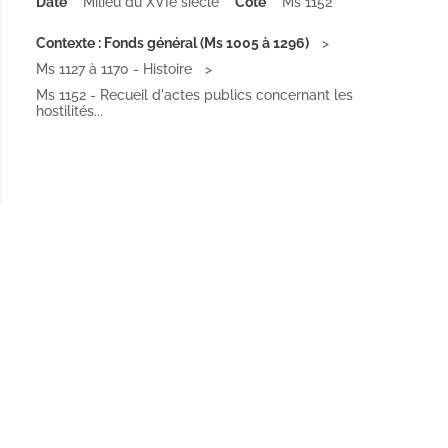
Date
Milieu du XVIe siècle
Cote
Ms 1152
Contexte : Fonds général (Ms 1005 à 1296)
Ms 1127 à 1170 - Histoire
Ms 1152 - Recueil d'actes publics concernant les
hostilités...