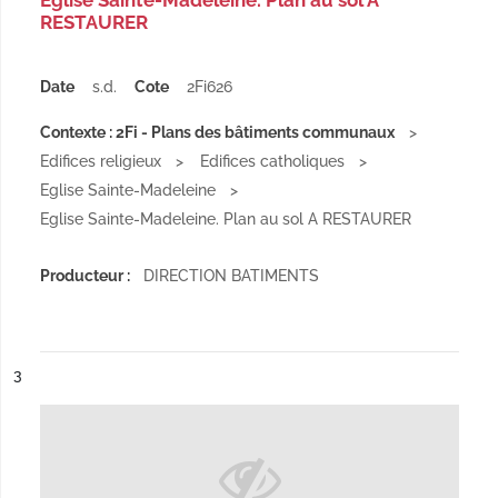
Eglise Sainte-Madeleine. Plan au sol A
RESTAURER
Date
s.d.
Cote
2Fi626
Contexte : 2Fi - Plans des bâtiments communaux
Edifices religieux
Edifices catholiques
Eglise Sainte-Madeleine
Eglise Sainte-Madeleine. Plan au sol A RESTAURER
Producteur :
DIRECTION BATIMENTS
ésultat n°
3