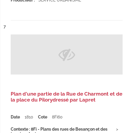
Producteur :
SERVICE URBANISME
ésultat n°
7
Plan d'une partie de la Rue de Charmont et de
la place du Pilorydressé par Lapret
Date
1810
Cote
8Fi60
Contexte : 8Fi - Plans des rues de Besançon et des