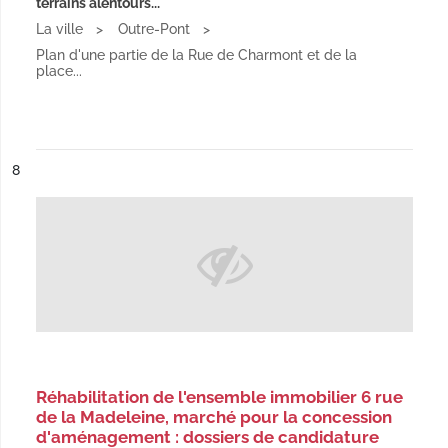
terrains alentours...
La ville
Outre-Pont
Plan d'une partie de la Rue de Charmont et de la
place...
ésultat n°
8
Réhabilitation de l'ensemble immobilier 6 rue
de la Madeleine, marché pour la concession
d'aménagement : dossiers de candidature