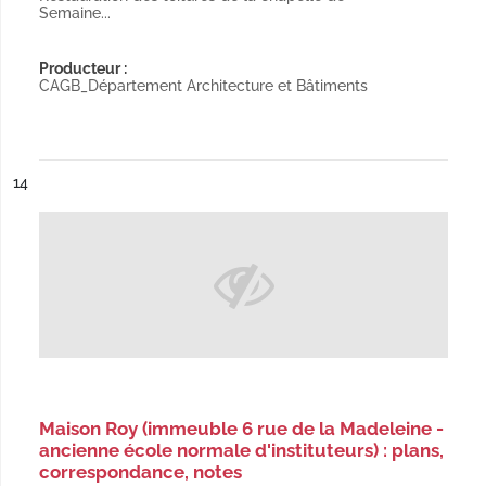
Semaine...
Producteur :
CAGB_Département Architecture et Bâtiments
ésultat n°
14
Maison Roy (immeuble 6 rue de la Madeleine -
ancienne école normale d'instituteurs) : plans,
correspondance, notes