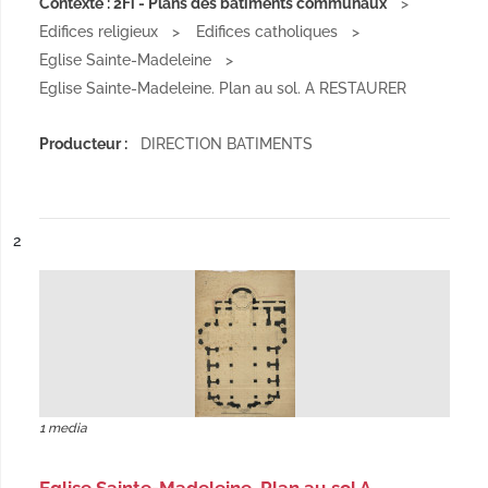
Contexte : 2Fi - Plans des bâtiments communaux
Edifices religieux
Edifices catholiques
Eglise Sainte-Madeleine
Eglise Sainte-Madeleine. Plan au sol. A RESTAURER
Producteur :
DIRECTION BATIMENTS
ésultat n°
2
1 media