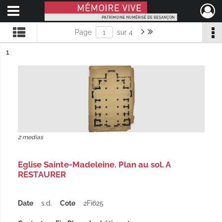
Ouvrir le menu déroulant
Mémoire Vive patrimoine numérisé de Besançon
Page suivante : 1/4
Dernière page
Page
sur 4
ésultat n°
1
2 medias
Eglise Sainte-Madeleine. Plan au sol. A
RESTAURER
Date
s.d.
Cote
2Fi625