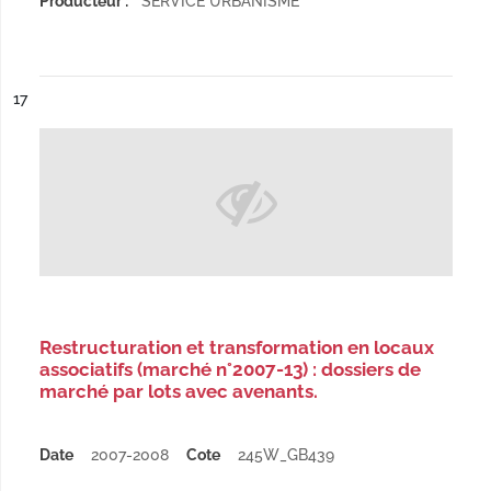
Producteur :
SERVICE URBANISME
ésultat n°
17
Restructuration et transformation en locaux
associatifs (marché n°2007-13) : dossiers de
marché par lots avec avenants.
Date
2007-2008
Cote
245W_GB439