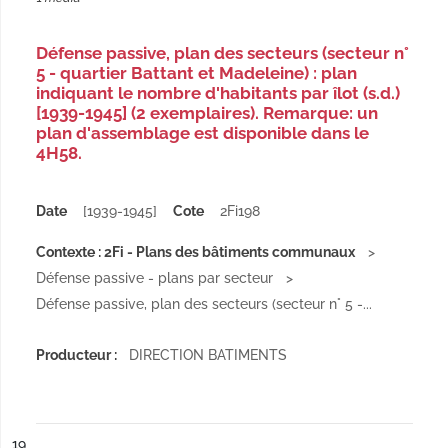
Défense passive, plan des secteurs (secteur n°
5 - quartier Battant et Madeleine) : plan
indiquant le nombre d'habitants par îlot (s.d.)
[1939-1945] (2 exemplaires). Remarque: un
plan d'assemblage est disponible dans le
4H58.
Date
[1939-1945]
Cote
2Fi198
Contexte : 2Fi - Plans des bâtiments communaux
Défense passive - plans par secteur
Défense passive, plan des secteurs (secteur n° 5 -...
Producteur :
DIRECTION BATIMENTS
ésultat n°
19