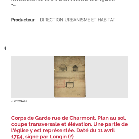
-...
Producteur :
DIRECTION URBANISME ET HABITAT
ésultat n°
4
2 medias
Corps de Garde rue de Charmont. Plan au sol,
coupe transversale et élévation. Une partie de
l'église y est représentée. Daté du 11 avril
1754, signé par Longin (?)