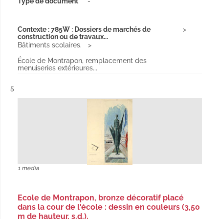
Type de document
-
Contexte : 785W : Dossiers de marchés de
construction ou de travaux...
Bâtiments scolaires.
École de Montrapon, remplacement des
menuiseries extérieures...
Résultat n°
5
1 media
Ecole de Montrapon, bronze décoratif placé
dans la cour de l'école : dessin en couleurs (3,50
m de hauteur, s.d.).