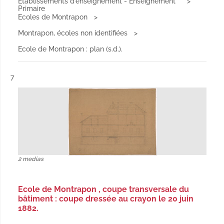
Etablissements d'enseignement - Enseignement
Primaire
Ecoles de Montrapon
Montrapon, écoles non identifiées
Ecole de Montrapon : plan (s.d.).
Résultat n°
7
2 medias
Ecole de Montrapon , coupe transversale du
bâtiment : coupe dressée au crayon le 20 juin
1882.