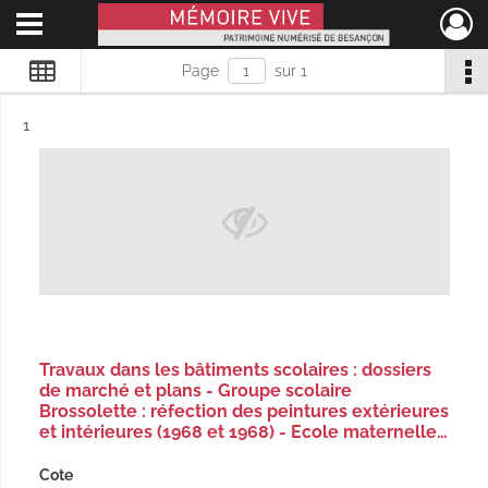
Ouvrir le menu déroulant
Mémoire Vive patrimoine numérisé de Besançon
Page
sur 1
Résultat n°
1
Travaux dans les bâtiments scolaires : dossiers
de marché et plans - Groupe scolaire
Brossolette : réfection des peintures extérieures
et intérieures (1968 et 1968) - Ecole maternelle…
Cote