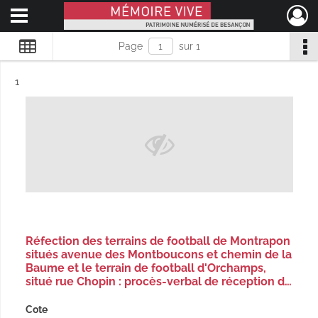
Ouvrir le menu déroulant
Mémoire Vive patrimoine numérisé de Besançon
Page
sur 1
Résultat n°
1
Réfection des terrains de football de Montrapon
situés avenue des Montboucons et chemin de la
Baume et le terrain de football d'Orchamps,
situé rue Chopin : procès-verbal de réception d…
Cote