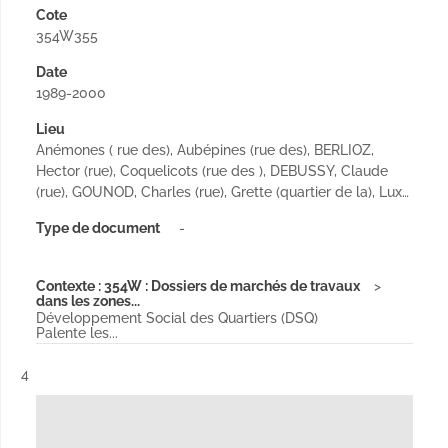
Cote
354W355
Date
1989-2000
Lieu
Anémones ( rue des), Aubépines (rue des), BERLIOZ,
Hector (rue), Coquelicots (rue des ), DEBUSSY, Claude
(rue), GOUNOD, Charles (rue), Grette (quartier de la), Lux…
Type de document
-
Contexte : 354W : Dossiers de marchés de travaux
dans les zones...
Développement Social des Quartiers (DSQ)
Palente les...
Résultat n°
4