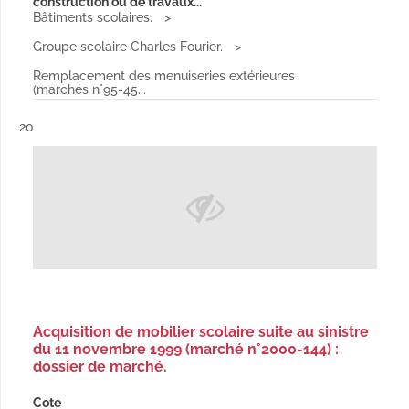
construction ou de travaux...
Bâtiments scolaires.
Groupe scolaire Charles Fourier.
Remplacement des menuiseries extérieures
(marchés n°95-45...
Résultat n°
20
Acquisition de mobilier scolaire suite au sinistre
du 11 novembre 1999 (marché n°2000-144) :
dossier de marché.
Cote