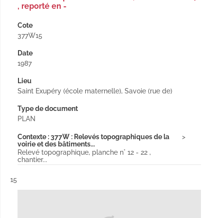
, reporté en -
Cote
377W15
Date
1987
Lieu
Saint Exupéry (école maternelle), Savoie (rue de)
Type de document
PLAN
Contexte : 377W : Relevés topographiques de la
voirie et des bâtiments...
Relevé topographique, planche n° 12 - 22 ,
chantier...
Résultat n°
15