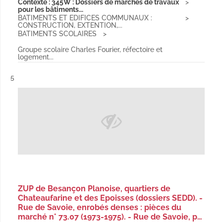
Contexte : 345W : Dossiers de marchés de travaux
pour les bâtiments...
BATIMENTS ET EDIFICES COMMUNAUX :
CONSTRUCTION, EXTENTION,...
BATIMENTS SCOLAIRES
Groupe scolaire Charles Fourier, réfectoire et
logement...
Résultat n°
5
ZUP de Besançon Planoise, quartiers de
Chateaufarine et des Epoisses (dossiers SEDD). -
Rue de Savoie, enrobés denses : pièces du
marché n° 73.07 (1973-1975). - Rue de Savoie, p…