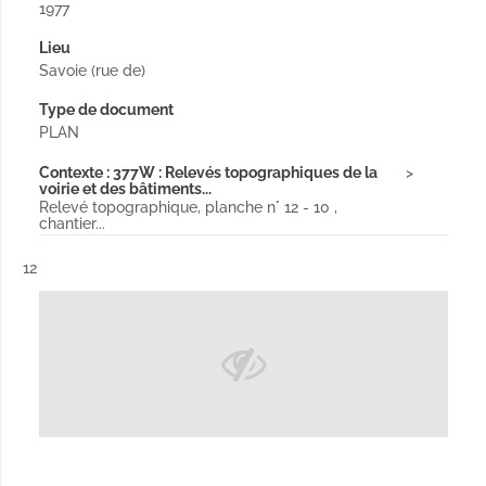
1977
Lieu
Savoie (rue de)
Type de document
PLAN
Contexte : 377W : Relevés topographiques de la
voirie et des bâtiments...
Relevé topographique, planche n° 12 - 10 ,
chantier...
Résultat n°
12