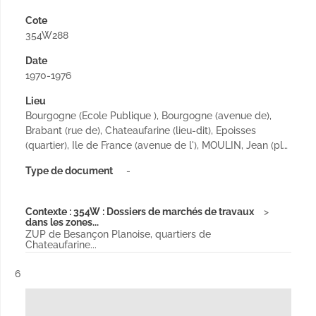
Cote
354W288
Date
1970-1976
Lieu
Bourgogne (Ecole Publique ), Bourgogne (avenue de),
Brabant (rue de), Chateaufarine (lieu-dit), Epoisses
(quartier), Ile de France (avenue de l'), MOULIN, Jean (pl…
Type de document
-
Contexte : 354W : Dossiers de marchés de travaux
dans les zones...
ZUP de Besançon Planoise, quartiers de
Chateaufarine...
Résultat n°
6