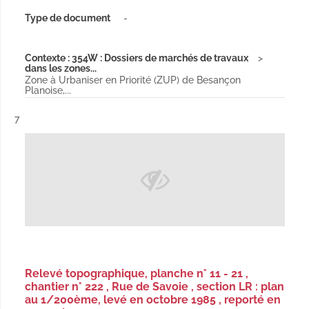
Type de document
-
Contexte : 354W : Dossiers de marchés de travaux
dans les zones...
Zone à Urbaniser en Priorité (ZUP) de Besançon
Planoise,...
Résultat n°
7
Relevé topographique, planche n° 11 - 21 ,
chantier n° 222 , Rue de Savoie , section LR : plan
au 1/200ème, levé en octobre 1985 , reporté en