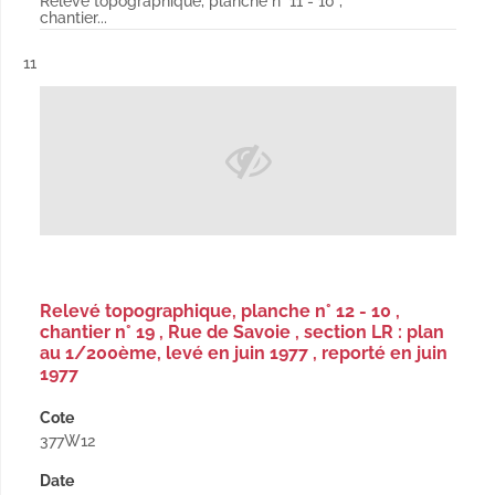
Relevé topographique, planche n° 11 - 10 ,
chantier...
Résultat n°
11
Relevé topographique, planche n° 12 - 10 ,
chantier n° 19 , Rue de Savoie , section LR : plan
au 1/200ème, levé en juin 1977 , reporté en juin
1977
Cote
377W12
Date