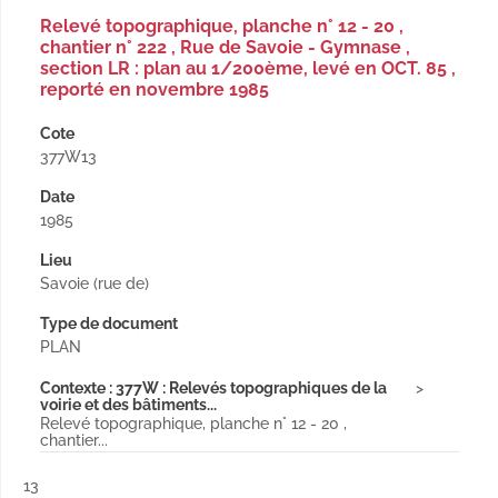
Relevé topographique, planche n° 12 - 20 ,
chantier n° 222 , Rue de Savoie - Gymnase ,
section LR : plan au 1/200ème, levé en OCT. 85 ,
reporté en novembre 1985
Cote
377W13
Date
1985
Lieu
Savoie (rue de)
Type de document
PLAN
Contexte : 377W : Relevés topographiques de la
voirie et des bâtiments...
Relevé topographique, planche n° 12 - 20 ,
chantier...
Résultat n°
13