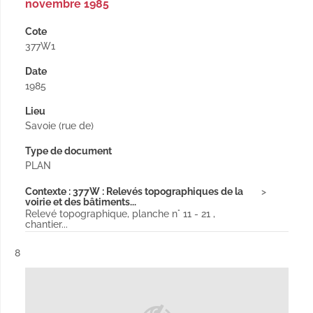
novembre 1985
Cote
377W1
Date
1985
Lieu
Savoie (rue de)
Type de document
PLAN
Contexte : 377W : Relevés topographiques de la
voirie et des bâtiments...
Relevé topographique, planche n° 11 - 21 ,
chantier...
Résultat n°
8