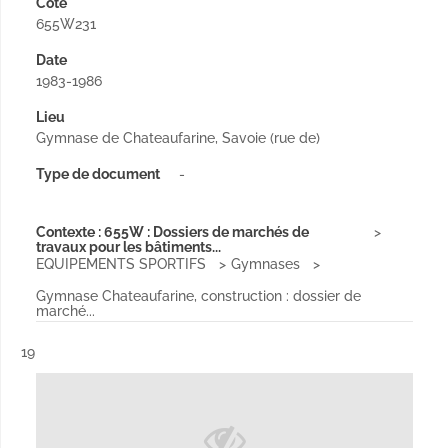
Cote
655W231
Date
1983-1986
Lieu
Gymnase de Chateaufarine, Savoie (rue de)
Type de document
-
Contexte : 655W : Dossiers de marchés de
travaux pour les bâtiments...
EQUIPEMENTS SPORTIFS
Gymnases
Gymnase Chateaufarine, construction : dossier de
marché...
Résultat n°
19