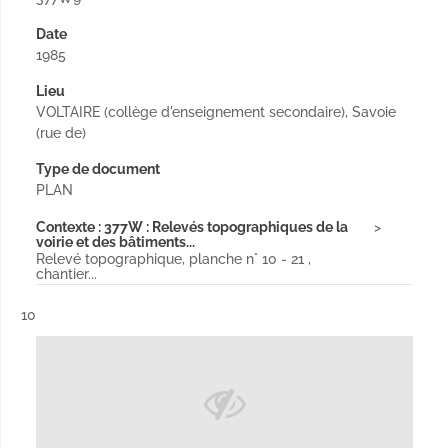
Date
1985
Lieu
VOLTAIRE (collège d'enseignement secondaire), Savoie
(rue de)
Type de document
PLAN
Contexte : 377W : Relevés topographiques de la
voirie et des bâtiments...
Relevé topographique, planche n° 10 - 21 ,
chantier...
Résultat n°
10