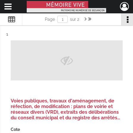
Ouvrir le menu déroulant
Mémoire Vive patrimoine numérisé de Besançon
Page suivante : 1/2
Dernière page
Page
sur 2
Résultat n°
1
Voies publiques, travaux d'aménagement, de
réfection, de modification : plans de voirie et
réseaux divers (VRD), extraits des délibérations
du conseil municipal et du registre des arrêtés…
Cote