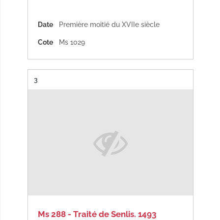
Date
Première moitié du XVIIe siècle
Cote
Ms 1029
Résultat n°
3
Ms 288 - Traité de Senlis. 1493