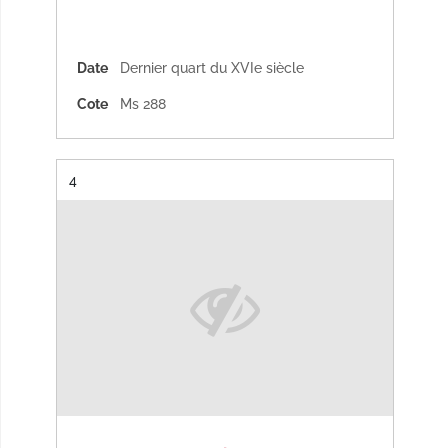
Date
Dernier quart du XVIe siècle
Cote
Ms 288
Résultat n°
4