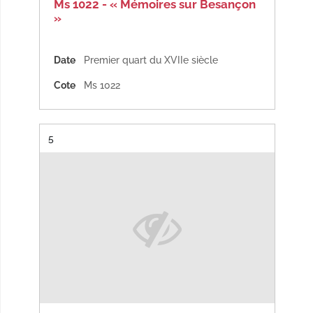
Ms 1022 - « Mémoires sur Besançon
»
Date
Premier quart du XVIIe siècle
Cote
Ms 1022
Résultat n°
5