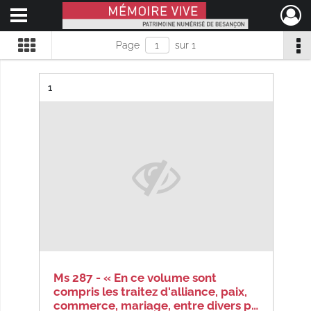
Ouvrir le menu déroulant
Mémoire Vive patrimoine numérisé de Besançon
Page
sur 1
Résultat n°
1
Ms 287 - « En ce volume sont
compris les traitez d'alliance, paix,
commerce, mariage, entre divers p…