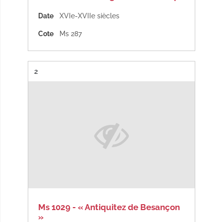
Date
XVIe-XVIIe siècles
Cote
Ms 287
Résultat n°
2
Ms 1029 - « Antiquitez de Besançon
»