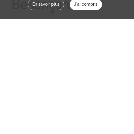
En savoir plus
J'ai compris
Nous contacter
memoirevive@besancon.fr
Nous suivre sur :
Mémoire vive
Ville
NOS ETABLISSEMENTS
MENTIONS LÉGALES / CONDITIONS D’UTILISATION
POLITIQUE DE CONFIDENTIALITÉ
CREDITS
PARTENAIRES