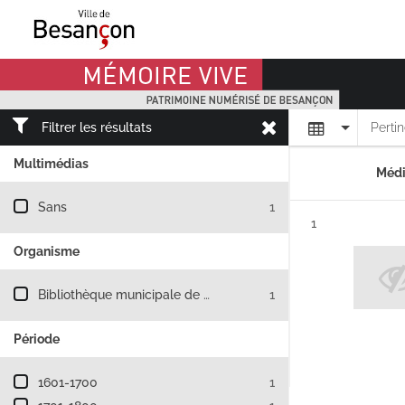
Mémoire Vive patrimoine numérisé de Besançon
Affichage
Filtrer les résultats
Perti
Multimédias
Médi
Filtre les résultats par : Multimédias
Sans
1
Résultat n°
1
Organisme
Filtre les résultats par : Organisme
Bibliothèque municipale de Besançon
1
Période
Filtre les résultats par : Période
1601-1700
1