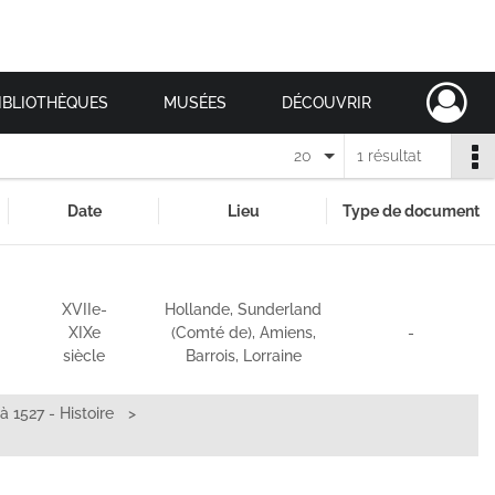
IBLIOTHÈQUES
MUSÉES
DÉCOUVRIR
20
1 résultat
Date
Lieu
Type de document
XVIIe-
Hollande, Sunderland
XIXe
(Comté de), Amiens,
-
siècle
Barrois, Lorraine
à 1527 - Histoire