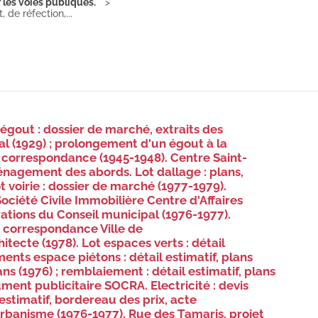
 les voies publiques.
de réfection,...
égout : dossier de marché, extraits des
al (1929) ; prolongement d'un égout à la
correspondance (1945-1948). Centre Saint-
énagement des abords. Lot dallage : plans,
 voirie : dossier de marché (1977-1979).
ociété Civile Immobilière Centre d'Affaires
rations du Conseil municipal (1976-1977).
 correspondance Ville de
te (1978). Lot espaces verts : détail
ents espace piétons : détail estimatif, plans
plans (1976) ; remblaiement : détail estimatif, plans
ument publicitaire SOCRA. Electricité : devis
 estimatif, bordereau des prix, acte
rbanisme (1976-1977). Rue des Tamaris, projet