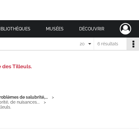
IBLIOTHÈQUES
MUSÉES
DÉCOUVRIR
20
6 résultats
 des Tilleuls.
roblèmes de salubrité,...
ité, de nuisances...
leuls.