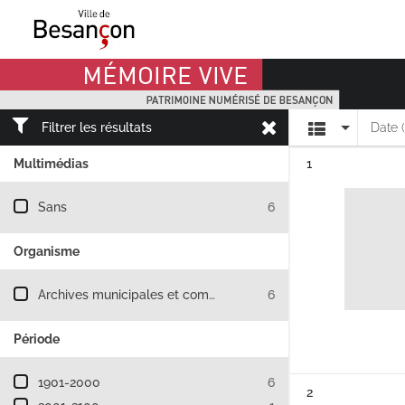
Mémoire Vive patrimoine numérisé de Besançon
Affichage
Filtrer les résultats
Date 
Résultat n°
Multimédias
1
Filtre les résultats par : Multimédias
Sans
6
Organisme
Filtre les résultats par : Organisme
Archives municipales et communautaires de Besançon
6
Période
Filtre les résultats par : Période
1901-2000
6
Résultat n°
2