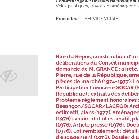
Contexte : 250W : Dossiers de travaux sur
Voies publiques, travaux d'aménagement, 
Producteur :
SERVICE VOIRIE
Rue du Repos, construction d'un 
délibérations du Conseil municip
demande de M. GRANGE : arrêté, 
Pierre, rue de la République, am
pièces de marché (1974-1977). Lot
Participation financière SOCAR (S
République) : extraits des délibé
Problème règlement honoraires :
Besançon/SOCAR/LACROIX Architec
estimatif, plans (1977). Aménagem
(1976) ; voirie : détail estimatif, 
(1976). Article presse (1976). Doc
(1976). Lot remblaiement : détail
d'engagement (1976). Dossier d'u