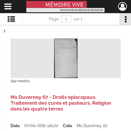
Ouvrir le menu déroulant
Mémoire Vive patrimoine numérisé de Besançon
Page
sur 1
ésultat n°
1
692 medias
Ms Duvernoy 67 - Droits épiscopaux.
Traitement des curés et pasteurs. Religion
dans les quatre terres
Date
XVIIIe-XIXe siècle
Cote
Ms Duvernoy 67