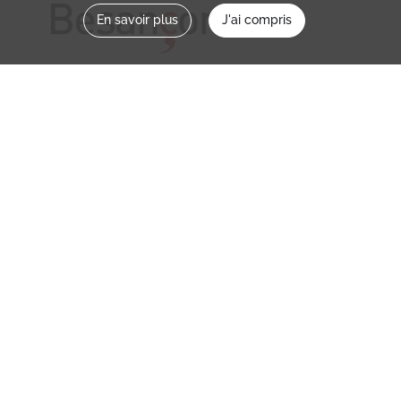
En savoir plus
J'ai compris
Nous contacter
memoirevive@besancon.fr
Nous suivre sur :
Mémoire vive
Ville
NOS ETABLISSEMENTS
MENTIONS LÉGALES / CONDITIONS
D’UTILISATION
POLITIQUE DE CONFIDENTIALITÉ
CREDITS