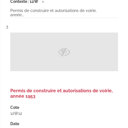
Contexte : 12W
Permis de construire et autorisations de voirie,
année...
Résultat n°
3
Permis de construire et autorisations de voirie,
année 1953
Cote
12W12
Date