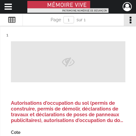
Ouvrir le menu déroulant
Mémoire Vive patrimoine numérisé de Besançon
Page
sur 1
Résultat n°
1
Autorisations d'occupation du sol (permis de
construire, permis de démolir, déclarations de
travaux et déclarations de poses de panneaux
publicitaires), autorisations d'occupation du do…
Cote