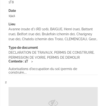
1T8
Date
1941
Lieu
Avanne (route d') (RD 106), BAIGUE, Henri (rue), Battant
(rue), Belfort (rue de), Brulefoin (chemin de), Charigney
(rue de), Chatels (chemin des Trois), CLEMENCEAU, Geor…
Type de document
DECLARATION DE TRAVAUX, PERMIS DE CONSTRUIRE,
PERMISSION DE VOIRIE, PERMIS DE DEMOLIR
Contexte : 1T
Autorisations d'occupation du sol (permis de
construire,...
Résultat n°
2