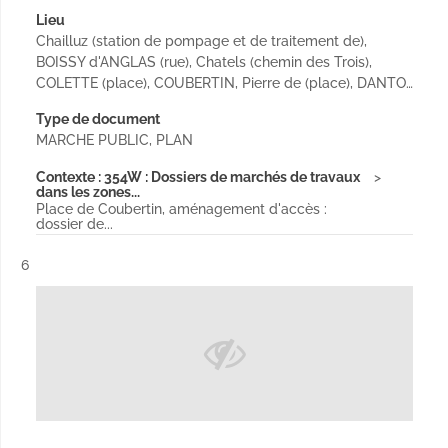
Lieu
Chailluz (station de pompage et de traitement de),
BOISSY d'ANGLAS (rue), Chatels (chemin des Trois),
COLETTE (place), COUBERTIN, Pierre de (place), DANTO…
Type de document
MARCHE PUBLIC, PLAN
Contexte : 354W : Dossiers de marchés de travaux
dans les zones...
Place de Coubertin, aménagement d'accès :
dossier de...
Résultat n°
6