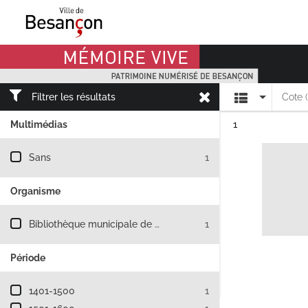
Mémoire Vive patrimoine numérisé de Besançon
Affichage
Filtrer les résultats
Cote 
Résultat n°
Multimédias
1
Filtre les résultats par : Multimédias
Sans
1
Organisme
Filtre les résultats par : Organisme
Bibliothèque municipale de Besançon
1
Période
Filtre les résultats par : Période
1401-1500
1