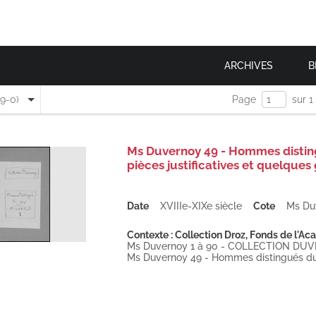
ARCHIVES
B
(9-0)
Page
sur 1
Ms Duvernoy 49 - Hommes disting
pièces justificatives et quelques
Date
XVIIIe-XIXe siècle
Cote
Ms Du
Contexte : Collection Droz, Fonds de l'Ac
Ms Duvernoy 1 à 90 - COLLECTION DU
Ms Duvernoy 49 - Hommes distingués du 