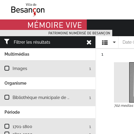
Mémoire Vive patrimoine numérisé de Besançon
Affichage
Filtrer les résultats
Date 
Résultat n°
Multimédias
1
Filtre les résultats par : Multimédias
Images
1
Organisme
Filtre les résultats par : Organisme
Bibliothèque municipale de Besançon
1
702 medias
Période
Filtre les résultats par : Période
1701-1800
1