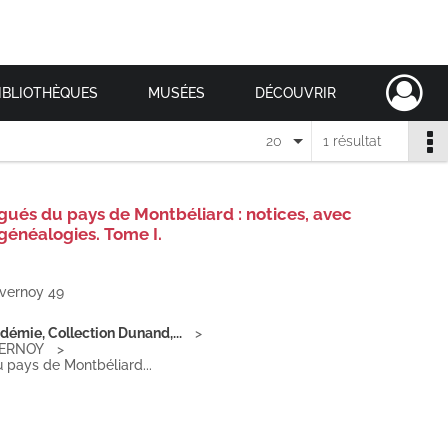
IBLIOTHÈQUES
MUSÉES
DÉCOUVRIR
20
1 résultat
ués du pays de Montbéliard : notices, avec
 généalogies. Tome I.
vernoy 49
adémie, Collection Dunand,...
VERNOY
pays de Montbéliard...