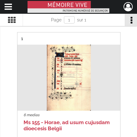
Ouvrir le menu déroulant
Mémoire Vive patrimoine numérisé de Besançon
Page
sur 1
Résultat n°
1
6 medias
Ms 155 - Horae, ad usum cujusdam
dioecesis Belgii