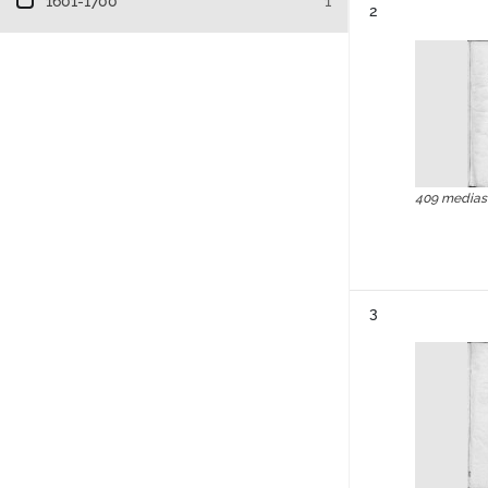
1601-1700
1
Résultat n°
2
409 medias
Résultat n°
3