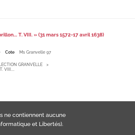
llon... T. VIII. » (31 mars 1572-17 avril 1638)
e
Cote
Ms Granvelle 97
LECTION GRANVELLE
 VIII....
ls ne contiennent aucune
formatique et Libertés).