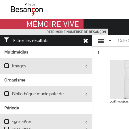
Mémoire Vive patrimoine numérisé de Besançon
Affichage
Filtrer les résultats
Cote 
Résultat n°
Multimédias
1
Filtre les résultats par : Multimédias
Images
4
Organisme
Filtre les résultats par : Organisme
Bibliothèque municipale de Besançon
4
298 medias
Période
Filtre les résultats par : Période
1501-1600
4