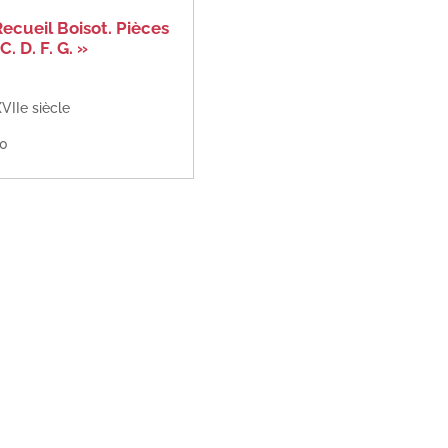
Recueil Boisot. Pièces
C. D. F. G. »
VIIe siècle
10