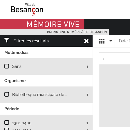
Mémoire Vive patrimoine numérisé de Besançon
Affichage
Filtrer les résultats
Date 
Multimédias
Résultat n°
1
Filtre les résultats par : Multimédias
Sans
1
Organisme
Filtre les résultats par : Organisme
Bibliothèque municipale de Besançon
1
Période
Filtre les résultats par : Période
1301-1400
1