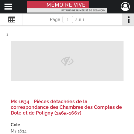
Ouvrir le menu déroulant
Mémoire Vive patrimoine numérisé de Besançon
Page
sur 1
Résultat n°
1
Ms 1634 - Pièces détachées de la
correspondance des Chambres des Comptes de
Dole et de Poligny (1565-1667)
Cote
Ms 1634