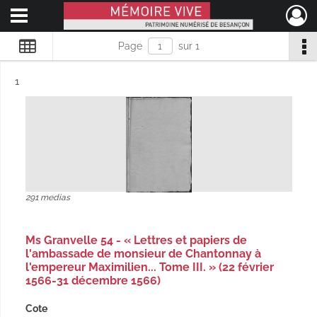
Ouvrir le menu déroulant
Mémoire Vive patrimoine numérisé de Besançon
Page
sur 1
Résultat n°
1
291 medias
Ms Granvelle 54 - « Lettres et papiers de
l'ambassade de monsieur de Chantonnay à
l'empereur Maximilien... Tome III. » (22 février
1566-31 décembre 1566)
Cote