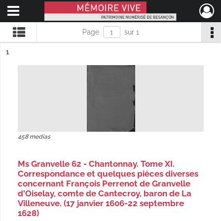
Ouvrir le menu déroulant
Mémoire Vive patrimoine numérisé de Besançon
Page
sur 1
ésultat n°
1
458 medias
Ms Granvelle 62 - Chantonnay. Tome XI.
Correspondance et quelques pièces diverses
concernant François Perrenot de Granvelle
d'Oiselay, comte de Cantecroy, baron de La
Villeneuve. (17 janvier 1606-22 septembre
1628)