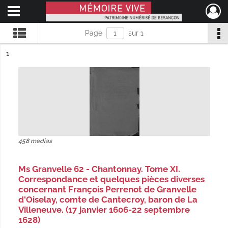
Ouvrir le menu déroulant
Mémoire Vive patrimoine numérisé de Besançon
Page
sur 1
ésultat n°
1
458 medias
Ms Granvelle 62 - Chantonnay. Tome XI.
Correspondance et quelques pièces diverses
concernant François Perrenot de Granvelle
d'Oiselay, comte de Cantecroy, baron de La
Villeneuve. (17 janvier 1606-22 septembre
1628)