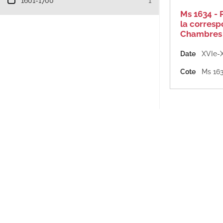
1601-1700
1
Ms 1634 - 
la corres
Chambres 
Date
XVIe-X
Cote
Ms 16