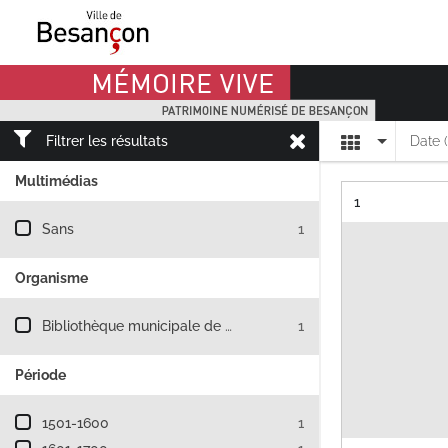
Mémoire Vive patrimoine numérisé de Besançon
Affichage
Filtrer les résultats
Date 
Multimédias
Résultat n°
1
Filtre les résultats par : Multimédias
Sans
1
Organisme
Filtre les résultats par : Organisme
Bibliothèque municipale de Besançon
1
Période
Filtre les résultats par : Période
1501-1600
1