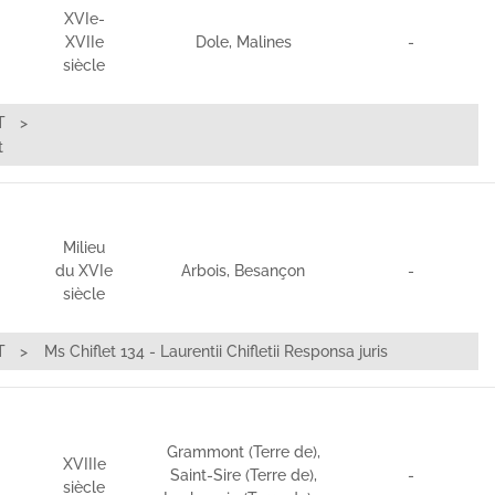
XVIe-
XVIIe
Dole, Malines
-
siècle
T
t
Milieu
du XVIe
Arbois, Besançon
-
siècle
T
Ms Chiflet 134 - Laurentii Chifletii Responsa juris
Grammont (Terre de),
XVIIIe
Saint-Sire (Terre de),
-
siècle