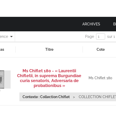
ARCHIVES
B
nence
Page
sur 1
as
Titre
Cote
Ms Chiflet 180 - « Laurentii
Chifletii, in suprema Burgundiae
Ms Chiflet 180
curia senatoris, Adversaria de
probationibus »
s
Contexte : Collection Chiflet
COLLECTION CHIFLE