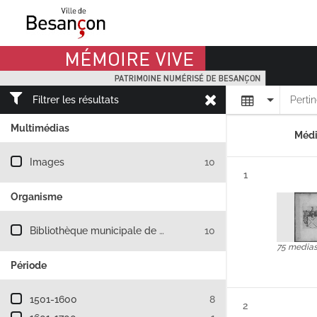
Mémoire Vive patrimoine numérisé de Besançon
Affichage
Filtrer les résultats
Perti
Multimédias
Médi
Filtre les résultats par : Multimédias
Images
10
Résultat n°
1
Organisme
Filtre les résultats par : Organisme
Bibliothèque municipale de Besançon
10
75 media
Période
Filtre les résultats par : Période
1501-1600
8
Résultat n°
2