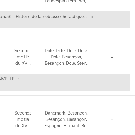
Laubespin (Terre de),…
à 1216 - Histoire de la noblesse, héraldique,...
.
Seconde
Dole, Dole, Dole, Dole,
moitié
Dole, Besançon,
-
du XVI…
Besançon, Dole, Sten…
NVELLE
Seconde
Danemark, Besançon,
moitié
Besançon, Besançon,
-
du XVI…
Espagne, Brabant, Be…