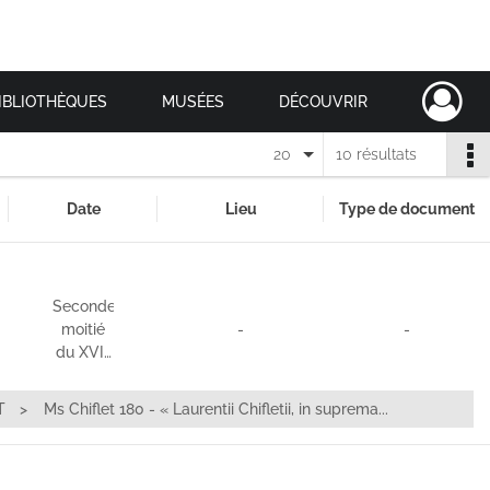
IBLIOTHÈQUES
MUSÉES
DÉCOUVRIR
20
10 résultats
Date
Lieu
Type de document
Seconde
moitié
-
-
du XVI…
T
Ms Chiflet 180 - « Laurentii Chifletii, in suprema...