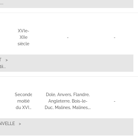
..
XVIe-
XIIe
-
-
siècle
T
...
Seconde
Dole, Anvers, Flandre,
moitié
Angleterre, Bois-le-
-
du XVI…
Duc, Malines, Malines,…
NVELLE