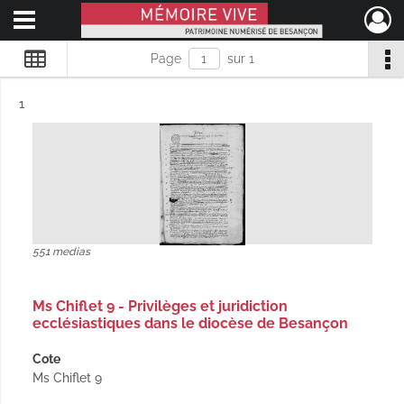
Ouvrir le menu déroulant
Mémoire Vive patrimoine numérisé de Besançon
Page
sur 1
Résultat n°
1
551 medias
Ms Chiflet 9 - Privilèges et juridiction
ecclésiastiques dans le diocèse de Besançon
Cote
Ms Chiflet 9