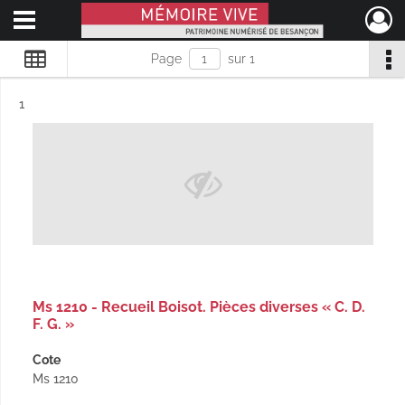
Ouvrir le menu déroulant
Mémoire Vive patrimoine numérisé de Besançon
Page
sur 1
Résultat n°
1
Ms 1210 - Recueil Boisot. Pièces diverses « C. D.
F. G. »
Cote
Ms 1210