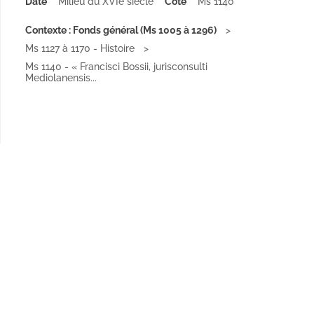
Date
Milieu du XVIe siècle
Cote
Ms 1140
Contexte : Fonds général (Ms 1005 à 1296)
Ms 1127 à 1170 - Histoire
Ms 1140 - « Francisci Bossii, jurisconsulti
Mediolanensis...