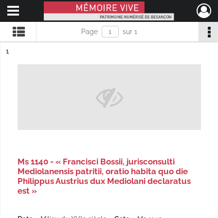
Ouvrir le menu déroulant
Mémoire Vive patrimoine numérisé de Besançon
Page
sur 1
ésultat n°
1
Ms 1140 - « Francisci Bossii, jurisconsulti
Mediolanensis patritii, oratio habita quo die
Philippus Austrius dux Mediolani declaratus
est »